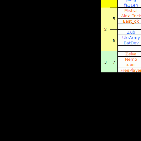
находим 
одинаков
■
Встреча
три игры
один прис
■
Если пр
смотрим 