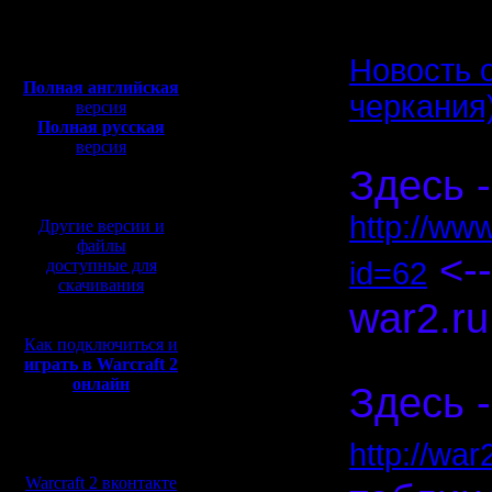
Откуда:
Полная версия, ~
450
Мб
Новость 
с музыкой и видео:
Полная английская
черкания
версия
Полная русская
версия
перевод от war2.ru на
Здесь -
базе перевода от СПК
http://ww
Другие версии и
файлы
<--
доступные для
id=62
скачивания
war2.ru
Как подключиться и
Спасибо, 
играть в Warcraft 2
онлайн
Здесь -
Мы в социальных
http://wa
сетях:
Warcraft 2 вконтакте