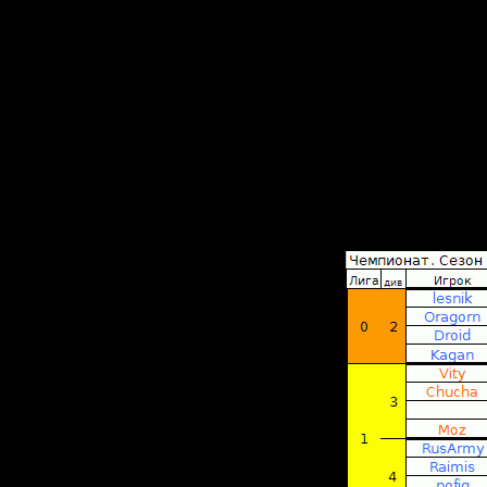
если так
Версии S
стрима(S
Не надо
и
сильной 
2. В стар