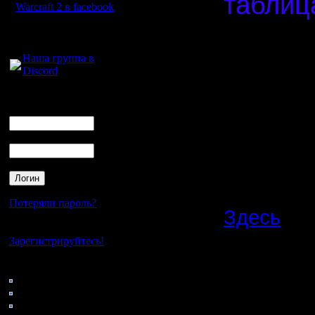
таблица
Warcraft 2 в facebook
Спасибо,
Для голосового
общения:
Наша группа в
Discord
Нажав на 
контакты 
Логин
Ник
предоста
Пароль
Договари
результат
Потеряли пароль?
Здесь
- в
Нет своего аккаунта?
карты, ка
Зарегистрируйтесь!
нужно.
Кто на сайте
139: Гости
0: Пользователи
4121: Пользователи с
Важное
: