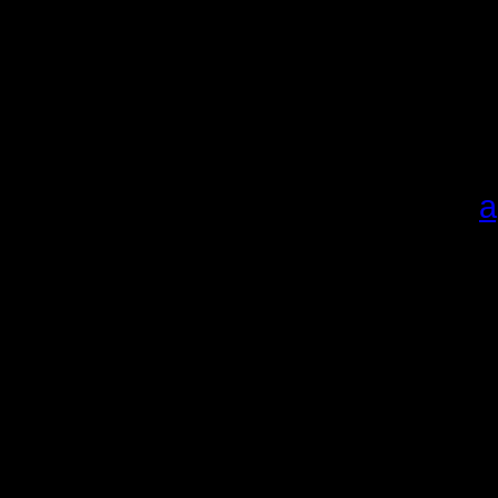
сезона и
очкам.
Карты в 
добавляли
качайте
а
Алгоритм,
1.
Скачи
Распаков
Если у п