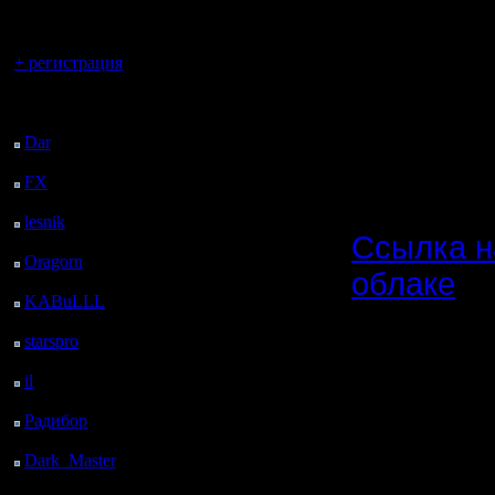
регистрацией
скоррект
Вы гость здесь.
для чер
+ регистрация
(списки с
Последний
посетитель:
либо в но
Dar
: 25 Дней 9 ч. 22
м. назад
FX
: 97 Дней 16 ч. 54
м. назад
lesnik
: 130 Дней 19 ч.
Ссылка н
12 м. назад
Oragorn
: 138 Дней 19
облаке
ч. 21 м. назад
KABuLLL
: 166 Дней
champ_ma
18 ч. 30 м. назад
starspro
: 191 Дней 6 ч.
NN (те же
4 м. назад
il
: 262 Дней 16 ч. 9 м.
этому со
назад
Радибор
: 286 Дней 11
champ_ma
ч. 56 м. назад
карт сезо
Dark_Master
: 297
Дней 14 ч. 13 м. назад