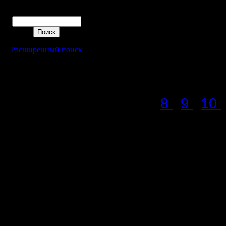
рассмотр
Поиск
принтере,
chopdice_
Расширенный поиск
для дуэл
Итоги пр
8
9
10
Основны
Уточнени
В первой 
игре, есл
предписа
меньше дл