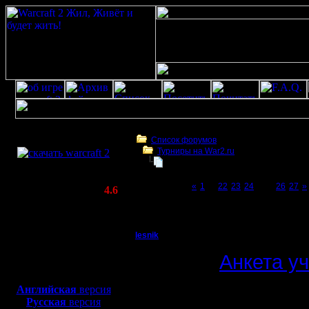
Скачать игру
бесплатно
Список форумов
Турниры на War2.ru
WarCraft 2 COMBAT
Чемпионат. Текущие результаты.
(Warcraft II BNE 2.02+)
Page 25 of 27
«
1
...
22
23
24
[25]
26
27
»
Актуальная версия:
4.6
(февраль 2020)
Чемпионат. Текущие результаты.
Совместимо с
Windows
lesnik
Чемпионат. Текущие 
XP/Vista/7/8/10
Полубог
Анкета у
Боевой релиз, ~
40 Мб
для игры по сети:
Регистрация:
Английская
версия
4.12.16
Русская
версия
12 сезон.
Сообщений: 448