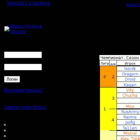
Warcraft 2 в facebook
1.
Скачивайте
архив с
Если у противников со
Если у кого-то что-то 
Для голосового
Важно
:
общения:
■
Крайне желательно
Наша группа в
Даже если вам кажется
Discord
переигровку, если про
■
Играть предпочтител
Версии SE и OBS в арх
Логин
без сильной необходи
Ник
2. В стартовой таблиц
Пароль
Потеряли пароль?
Нет своего аккаунта?
Зарегистрируйтесь!
Кто на сайте
208: Гости
0: Пользователи
4121: Пользователи с