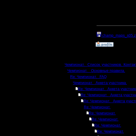
там уже складывайте и
Напомню, что все кар
А кое-что, есть и пря
[ Редактировано lesnik 
Прикрепленный к со
champ_maps_s05.z
»
6.2.17 15:49
Ответов
Чемпионат. Список участников. Контак
Чемпионат. Основные правила.
Re: Чемпионат. FAQ
Чемпионат. Анкета участника.
Re: Чемпионат. Анкета участник
Re: Чемпионат. Анкета участни
Re: Чемпионат. Анкета участ
Re: Чемпионат.
Re: Чемпионат.
Re: Чемпионат.
Re: Чемпионат.
Re: Чемпионат.