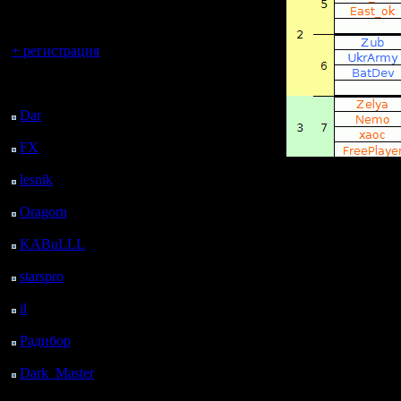
регистрацией
Вы гость здесь.
+ регистрация
Последний
посетитель:
Dar
: 24 Дней 23 ч. 32
м. назад
FX
: 97 Дней 7 ч. 4 м.
назад
находим себя и своих
■
Встречаемся с ними н
lesnik
: 130 Дней 9 ч.
■
Если противник редки
22 м. назад
На всякий случай, та
Oragorn
: 138 Дней 9
И вообще, когда вы до
Если противник не от
ч. 31 м. назад
почте/в контакте/etc.
KABuLLL
: 166 Дней
После этого, уже его 
8 ч. 40 м. назад
Это поможет решить в
starspro
: 190 Дней 20
ч. 14 м. назад
Первые две игры прос
il
: 262 Дней 6 ч. 19 м.
I игра - на карте/ре
назад
полного списка на сезо
II игра - на карте/рес
Радибор
: 286 Дней 2
любом дивизионе.
ч. 6 м. назад
Важное:
Dark_Master
: 297
■
На "своей" карте игр
Дней 4 ч. 23 м. назад
дивизионе.