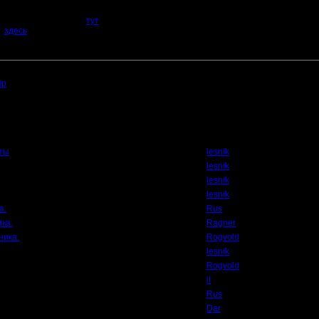
х.
ты можно посмотреть
тут
.
мо
здесь
. Знай и люби свой родной сайт :)
в 22.1.19 13:32 ]
общению файл:
ip
(Размер файла:
1160.25
Кб; 1397 Нажатий:)
Автор
ты
lesnik
lesnik
lesnik
lesnik
а.
Rus
ка.
Ragner
ника.
Rogvold
lesnik
Rogvold
il
Rus
Dar