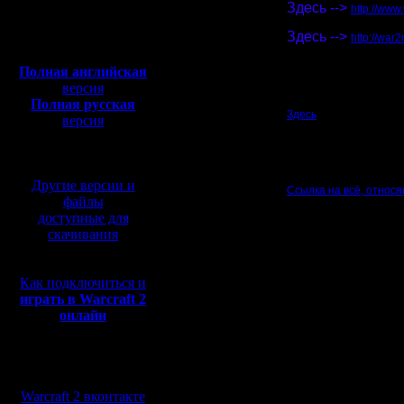
Откуда:
Здесь -->
http://www
Полная версия, ~
450
Спасибо, Zelya!
Здесь -->
Мб
http://war
Спасибо, Rogvold!
с музыкой и видео:
Полная английская
Нажав на игрока(на ra
версия
Договаривайтесь, игра
Полная русская
Здесь
- всё, касающеес
версия
перевод от war2.ru на
Важное
: Перед старт
базе перевода от СПК
(списки см.ниже - "III 
Другие версии и
Ссылка на всё, относя
файлы
champ_maps_sNN.zip - 
champ_maps_sNN_pic.zi
доступные для
принтере, чтобы не плу
скачивания
chopdice_adm.zip - ге
Итоги прошедших сез
Как подключиться и
Основные новости
:
играть в Warcraft 2
Уточнение для вероят
онлайн
В первой лиге (3 и 4 
для каждого из игроко
Карты в этом сезоне н
Мы в социальных
сетях:
Алгоритм, "что делать"
Warcraft 2 вконтакте