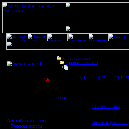
Скачать игру
бесплатно
Список форумов
Турниры на War2.ru
WarCraft 2 COMBAT
Чемпионат. Текущие результаты.
(Warcraft II BNE 2.02+)
Page 14 of 27
«
1
...
11
12
13
[14]
15
16
1
Актуальная версия:
4.6
(февраль 2020)
Чемпионат. Текущие результаты.
Совместимо с
Windows
lesnik
Чемпионат. Текущие 
XP/Vista/7/8/10
Полубог
Анкета участника
Боевой релиз, ~
40 Мб
12 сезон. 18.01.2019 -
для игры по сети:
Регистрация:
Английская
версия
4.12.16
Новость отдельной ст
Русская
версия
Сообщений: 448