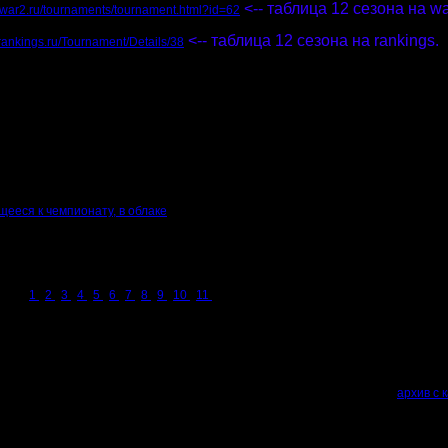
<-- таблица 12 сезона на wa
.war2.ru/tournaments/tournament.html?id=62
<-- таблица 12 сезона на rankings.
2rankings.ru/Tournament/Details/38
nkings), можно узнать его контакты и предпочтения, если он соизволил их пре
йте, отписывайтесь по результатам.
я 12-го сезона. Реплеи, карты, картинки для распечатки, если кому нужно.
ом сезона скорректированы
дивизионные списки карт для черкания
.
игра", либо в хвосте темы, либо в новости на главной)
щееся к чемпионату, в облаке
архив с картами сезона NN (те же карты для игры, что и прикреплены к этом
p - архив с картинками карт сезона NN (?? Mb. Для тех, кто захочет рассмот
тать. :))
нератор случайной карты для дуэлек чопперов.
онов:
1
2
3
4
5
6
7
8
9
10
11
ных ничьих:
див.) выигрыш в третьей игре, если она случайно сыграна не на предписанных 
в, если в конце сезона им понадобится разрешать ничью по очкам.
е менялись и не добавлялись. У кого до сих пор не скачаны, качайте
архив с 
: