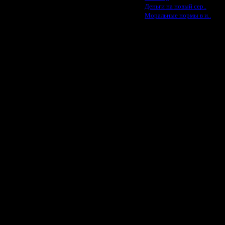
 прикреплён к сообщению), но
не
·
Деньги на новый сер..
енить скорость и ресурсы уже
·
Моральные нормы в и..
о и придумывайте, на каких
"Faster"-"EF"
.