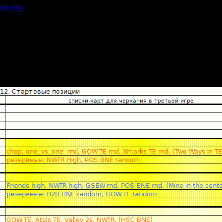
 картами
Распаковывайте в
"War2Combat\Maps\"
впадает расположение этой папки и её содержимое, то карта не будет перека
перекачивается, значит, либо он не скачал актуальный архив, либо распаковал
 брать
актуальные
карты только из чемпионатной папки.
, что "эта карта у меня есть", вы можете ошибаться в существенных деталях и
тивник заявит протест при выбранной "кривой" карте.
ьно на версиях TE, если таковые присутствуют.
иве - нужны только для стрима(SE) или обсов(OBS), соответственно.
Не надо
мости.
е текущего сезона: