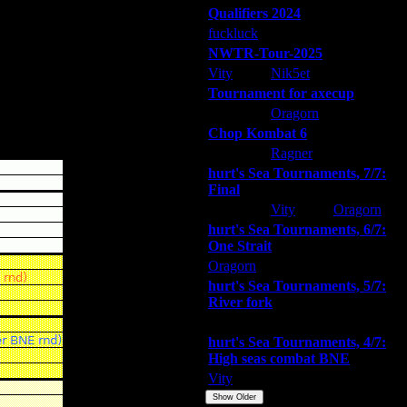
Qualifiers 2024
чиваться при заходе в игру.
fuckluck
ARMilitar
Extasey
 его куда-то не туда.
NWTR-Tour-2025
Vity
Nik5et
ARMilitar
, в результате, получить
Tournament for axecup
ARMilitar
Oragorn
Extasey
использовать их в простых играх
Chop Kombat 6
hurt
Ragner
Extasey
hurt's Sea Tournaments, 7/7:
Final
Extasey
Vity
Oragorn
hurt's Sea Tournaments, 6/7:
One Strait
Oragorn
ARMilitar
Extasey
hurt's Sea Tournaments, 5/7:
River fork
Extasey
ARMilitar
Doooda
hurt's Sea Tournaments, 4/7:
High seas combat BNE
Vity
ARMilitar
None
Show Older