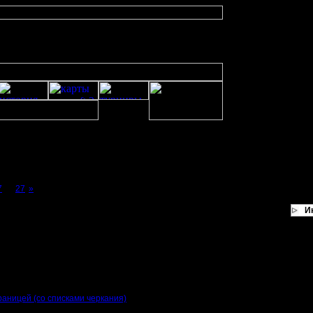
7
...
27
»
И
результаты.
 18.03.2019
раницей (со списками черкания)