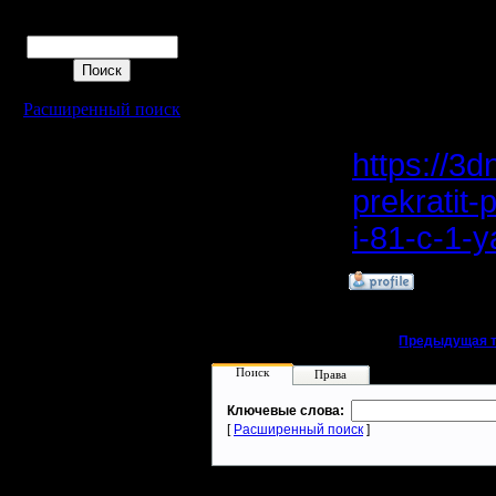
игроков, 
Поиск
32,06 %.
Расширенный поиск
Источник
https://3
prekratit
i-81-c-1-
»
31.3.23 06:23
«
Предыдущая 
Поиск
Права
Ключевые слова:
[
Расширенный поиск
]