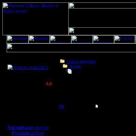
Скачать игру
бесплатно
Список форумов
Флейм
WarCraft 2 COMBAT
Steam прекратит поддержку Windows
(Warcraft II BNE 2.02+)
Актуальная версия:
4.6
(февраль 2020)
Steam прекратит поддержку Windows 7, 8 и
Совместимо с
января 2024
Windows
XP/Vista/7/8/10
FX
Steam прекратит под
Steam п
Боевой релиз, ~
40 Мб
для игры по сети:
Windows 7
Английская
версия
Регистрация:
Русская
версия
15.8.06