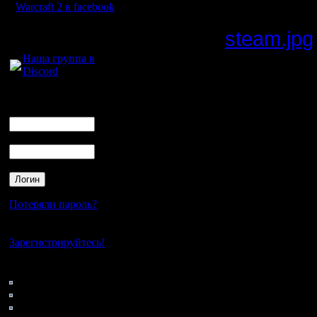
Warcraft 2 в facebook
Для голосового
steam.jpg
общения:
Наша группа в
Discord
В сообще
Логин
что после
Ник
клиент S
Пароль
работать
выше вер
получить 
Потеряли пароль?
библиоте
Нет своего аккаунта?
Зарегистрируйтесь!
придётся
новую ве
Кто на сайте
89: Гости
0: Пользователи
4121: Пользователи с