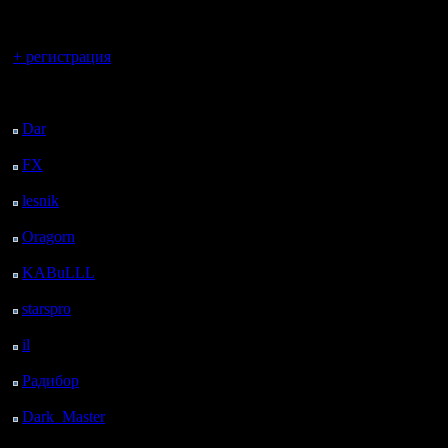
Команда 
регистрацией
также по
Вы гость здесь.
+ регистрация
функции 
Последний
встроенн
посетитель:
Google C
Dar
: 25 Дней 8 ч. 50
м. назад
перестал
FX
: 97 Дней 16 ч. 22
м. назад
на стары
lesnik
: 130 Дней 18 ч.
40 м. назад
Oragorn
: 138 Дней 18
ч. 49 м. назад
По статис
KABuLLL
: 166 Дней
17 ч. 58 м. назад
операцио
starspro
: 191 Дней 5 ч.
Windows 
32 м. назад
il
: 262 Дней 15 ч. 38
установле
м. назад
Радибор
: 286 Дней 11
пользова
ч. 25 м. назад
Dark_Master
: 297
10 устан
Дней 13 ч. 41 м. назад