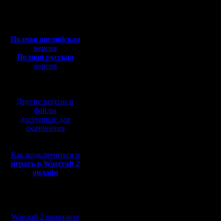
2024 год
Сообщений: 395
Полная версия, ~
450
Откуда:
Мб
с музыкой и видео:
28.03.202
Полная английская
версия
Колыско
Полная русская
версия
перевод от war2.ru на
Компания
базе перевода от СПК
том, что 
Другие версии и
файлы
Steam оф
доступные для
скачивания
поддержк
систем Wi
Как подключиться и
Соответ
играть в Warcraft 2
онлайн
была обн
отдельно
Мы в социальных
сетях:
магазина
Warcraft 2 вконтакте