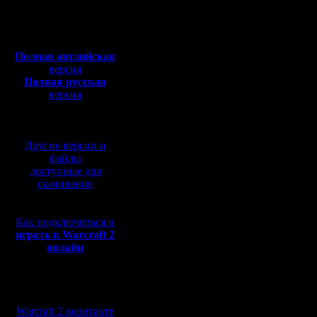
Откуда: Moscow
давайте все это дело 
год. Второй осенний, 
Полная версия, ~
450
больше чем 2х2 делать
Мб
соберется. К тому же 
с музыкой и видео:
монтировать, я думаю,
в долгий ящик, давайт
Полная английская
будет до 10-го включи
версия
партии. Если команд н
Полная русская
если больше - поделим
версия
Надо договориться о:
перевод от war2.ru на
1) системе проведени
базе перевода от СПК
2) количестве партий
3) обязательных карта
узнавала о незнакомой
Другие версии и
будут карты по выбору
файлы
4) системе подсчета р
доступные для
скачивания
Предлагаю взять за о
колесо заново, к том
мнение. И подкоррект
1) для сведения на ми
Как подключиться и
системе,чтобы каждое
так 3-е, 5-е, так 5-е. 
играть в Warcraft 2
очень высок. На таком 
онлайн
никто так массово не 
местом! Это будет де
2) играть 5 партий
3) за обязательные п
Мы в социальных
две - по выбору. Обяз
сетях:
карт по выбору надо о
Warcraft 2 вконтакте
сюрпризов типа ass_mo