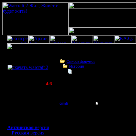
Скачать игру
бесплатно
Список форумов
История
WarCraft 2 COMBAT
Swamp:Tурнир 2Х2
(Warcraft II BNE 2.02+)
Актуальная версия:
4.6
(февраль 2020)
Swamp:Tурнир 2Х2
Совместимо с
Windows
gimli
Swamp:Tурнир 2Х2
XP/Vista/7/8/10
Мастер
-=-=-=-=-=-=-=-=-=-=-=-
Боевой релиз, ~
40 Мб
Дата: Fri, 12 Dec 1997 
Тема: Tурнир 2Х2
для игры по сети:
Регистрация:
-=-=-=-=-=-=-=-=-=-=-=-
Английская
версия
13.6.05
Русская
версия
Сообщений: 477
Ну что? Разговоры о н