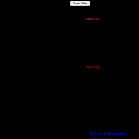
Show Older
Пожертвования
Спасибо:
FX - $80 (домен)
Zelya - (турниры)
lesnik
Dar - (турниры)
Kagan - (турниры)
vova1 - (хостинг)
tolsty - (хостинг)
Oragorn - (хостинг)
2007 год:
Spbwar - $400
Jade -$100
MasterKsa - $60
Lisak -$52
Cocka - $50
Konstkl - $50
Ldir - $50
Gadzila - $20
Feature -$10
Последние статьи
·
Почему я проиграл? ..
·
О версиях игры и се..