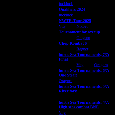
fuckluck
Extasey
ARMilitar
Qualifiers 2024
fuckluck
ARMilitar
Extasey
NWTR-Tour-2025
Vity
Nik5et
ARMilitar
Tournament for axecup
ARMilitar
Oragorn
Extasey
Chop Kombat 6
hurt
Ragner
Extasey
hurt's Sea Tournaments, 7/7:
Final
Extasey
Vity
Oragorn
hurt's Sea Tournaments, 6/7:
One Strait
Oragorn
ARMilitar
Extasey
hurt's Sea Tournaments, 5/7:
River fork
Extasey
ARMilitar
Doooda
hurt's Sea Tournaments, 4/7:
High seas combat BNE
Vity
ARMilitar
None