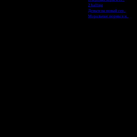
·
2 halling
·
Деньги на новый сер..
·
Моральные нормы в и..