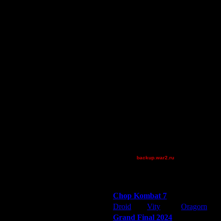
miguelperu
Wax-on
Остальные игроки
00STEVE
AA.GreenGoblin
DGF~LilDude
Jordan4385
Pangster2015
QuilKs
rezamonfared
Smegma
Theboy
XuRnT[z]
[TD]Wargasm
backup.war2.ru
Остальные игроки
Победители турниров
Chop Kombat 7
Droid
Vity
Oragorn
Grand Final 2024