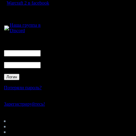
Примерно, так:
Warcraft 2 в facebook
master_1, HSC, Garden,
Nowere, 3vs3, diamond, 
Для голосового
alkatras, alliance, cusim
общения:
Надо его дополнить.
4-я партия играется 
Наша группа в
командой, 5-я на карт
Discord
названы cоперниками д
начала встречи.
4) Это самое сложное,
Логин
победы и проигрыши, т
Ник
Например, при 7-ми ко
поражений. Что потом 
итоговую графу разниц
Пароль
турнира по этой графе
команд будет, например
а) при двух командах 
Переигрывать нет смыс
одинаковые шансы в т
б) при трех и более к
Потеряли пароль?
3 команды занимают 4
- провести подтурнир 
и основной.
Нет своего аккаунта?
- смотреть на результа
Зарегистрируйтесь!
одна из трех выиграла 
проиграли - ей и 4-е м
Если "круга" нет, то п
Кто на сайте
129: Гости
Только это надо все 
0: Пользователи
правила на сервер, ч
4121: Пользователи с
Чтобы не было монопо