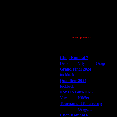
Pangster2015
Theboy
van[z]
Wax-on
XuRnT[z]
[TD]Wargasm
иваеться сразу после надписи
backup.war2.ru
Остальные игроки
Победители турниров
Chop Kombat 7
Droid
Vity
Oragorn
Grand Final 2024
fuckluck
Extasey
ARMilitar
Qualifiers 2024
fuckluck
ARMilitar
Extasey
NWTR-Tour-2025
Vity
Nik5et
ARMilitar
Tournament for axecup
ARMilitar
Oragorn
Extasey
Chop Kombat 6