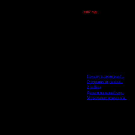
tolsty - (хостинг)
Oragorn - (хостинг)
2007 год:
Spbwar - $400
Jade -$100
MasterKsa - $60
Lisak -$52
Cocka - $50
Konstkl - $50
Ldir - $50
Gadzila - $20
Feature -$10
Последние статьи
·
Почему я проиграл? ..
·
О версиях игры и се..
·
2 halling
·
Деньги на новый сер..
·
Моральные нормы в и..
ше всех участников.