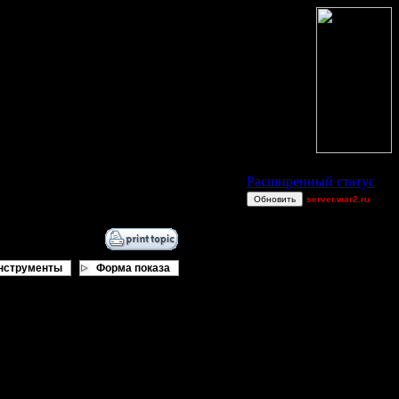
Статус Battle.Net
Расширенный статус
Обновить
server.war2.ru
ffa with computers
ivankos
x
нструменты
Форма показа
BadWolf
Остальные игроки
AA.GreenGoblin
дер. попробуй
Becks
FaT~PiG
Jordan4385
MrWorldwide