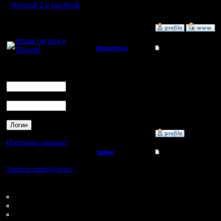
Warcraft 2 в facebook
Для голосового
»
12.3.08 21:08
общения:
Наша группа в
MasterKsa
Re: Турнир 2 на 2
Discord
Мастер
А где записи игр?
Логин
Ник
Регистрация:
7.3.05
Пароль
Сообщений: 177
Откуда:
»
12.3.08 20:02
Потеряли пароль?
Solker
Re: Турнир 2 на 2
Нет своего аккаунта?
Полубог
Расплакался прям.
Зарегистрируйтесь!
Кто на сайте
Регистрация:
85: Гости
22.2.06
Сообщений: 395
0: Пользователи
Откуда:
4121: Пользователи с