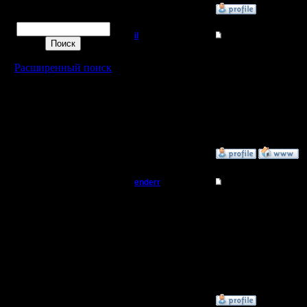
»
11.3.08 23:32
Поиск
il
Re: Турнир 2 на 2
Добрый Админ
Ну команда ender spb 
Только вот я что-то со
Расширенный поиск
Надо бы реванш потом 
Регистрация:
10.5.06
Сообщений: 2471
Откуда:
»
11.3.08 23:25
enderr
Re: Турнир 2 на 2
Командир
Да ладно вам, Ленка и
2 Солкер - ты играй ч
Регистрация:
12.3.06
Сообщений: 40
Откуда: Moscow
»
11.3.08 23:18