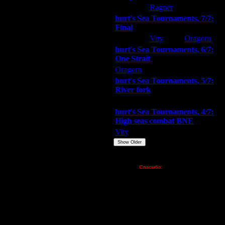
hurt
Ragner
Extasey
hurt's Sea Tournaments, 7/7:
Final
Extasey
Vity
Oragorn
hurt's Sea Tournaments, 6/7:
One Strait
Oragorn
ARMilitar
Extasey
hurt's Sea Tournaments, 5/7:
River fork
Extasey
ARMilitar
Doooda
hurt's Sea Tournaments, 4/7:
High seas combat BNE
Vity
ARMilitar
None
Show Older
Пожертвования
Спасибо:
FX - $80 (домен)
Zelya - (турниры)
lesnik
Dar - (турниры)
Kagan - (турниры)
vova1 - (хостинг)