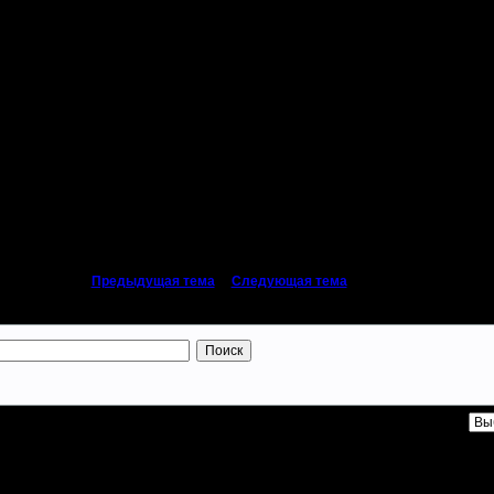
б поймешь :)
тому, что все нервничали из-за канала, тупили, а у ила был стресс :)))
«
Предыдущая тема
|
Следующая тема
»