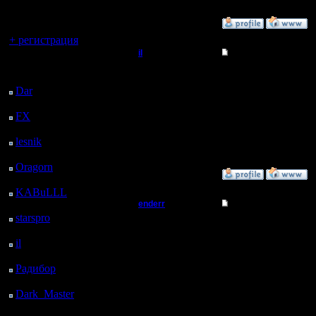
регистрацией
»
12.3.08 02:21
Вы гость здесь.
+ регистрация
il
Re: Турнир 2 на 2
Последний
Добрый Админ
Да не, я ж не спорю. 
посетитель:
Хорошо сыграли, чест
Dar
: 25 Дней 22 ч. 51
Ленка молодец - натр
м. назад
Регистрация:
ну а гимли вообще лу
10.5.06
FX
: 98 Дней 6 ч. 23
Сообщений: 2471
м. назад
Откуда:
lesnik
: 131 Дней 8 ч.
40 м. назад
Oragorn
: 139 Дней 8
»
12.3.08 00:04
ч. 50 м. назад
KABuLLL
: 167 Дней
7 ч. 59 м. назад
enderr
Re: Турнир 2 на 2
starspro
: 191 Дней 19
Командир
да блин
ч. 33 м. назад
дайте ребятам порадов
il
: 263 Дней 5 ч. 38 м.
а Гимли хоть и выпенд
назад
Регистрация:
уже и отмазки пошли) в
12.3.06
Радибор
: 287 Дней 1
Сообщений: 40
ч. 25 м. назад
Откуда: Moscow
Dark_Master
: 298
Дней 3 ч. 41 м. назад