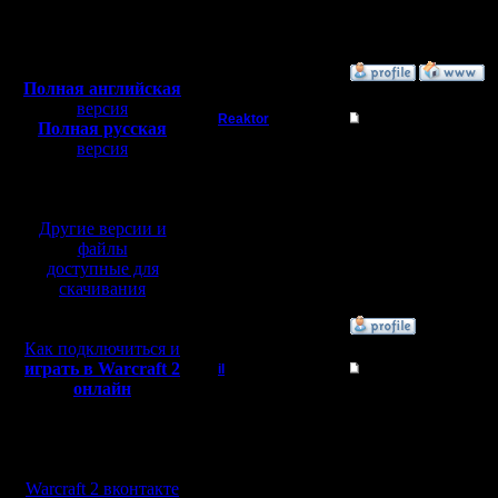
Откуда: Moscow
Полная версия, ~
450
Мб
с музыкой и видео:
»
7.4.08 14:10
Полная английская
версия
Reaktor
Re: Турнир 2 на 2
Полная русская
версия
Пехотинец
Скачал репки с турни
перевод от war2.ru на
"Player Gimli set netwo
базе перевода от СПК
Регистрация:
[ Редактировано Reaktor
1.5.07
Другие версии и
Сообщений: 27
Откуда:
файлы
Chelyabinsk
доступные для
скачивания
»
6.4.08 19:34
Как подключиться и
играть в Warcraft 2
il
Re: Турнир 2 на 2
онлайн
Добрый Админ
Записи я выкладывал н
И Гимли на 11-й стран
А больше пока никто н
Мы в социальных
Регистрация:
10.5.06
сетях:
Сообщений: 2471
Warcraft 2 вконтакте
Откуда: