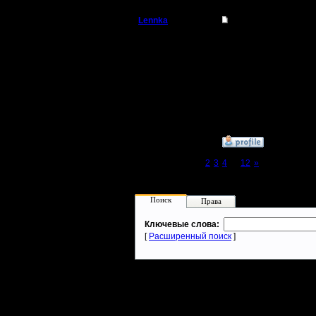
Lennka
Re: Турнир 2 на 2
Командир
нда..спс.
Ну риплеи посмотри..м
Регистрация:
Наверно мы выйграли по
9.12.07
Сообщений: 46
Откуда: Питер
»
11.3.08 23:17
Page 1 of 12
[1]
2
3
4
...
12
»
Поиск
Права
Ключевые слова:
[
Расширенный поиск
]