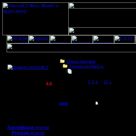
Скачать игру
бесплатно
Список форумов
Турниры на War2.ru
WarCraft 2 COMBAT
Турнир 2 на 2
(Warcraft II BNE 2.02+)
Page 1 of 12
[1]
2
3
4
...
12
»
Актуальная версия:
4.6
(февраль 2020)
Турнир 2 на 2
Совместимо с
Windows
gimli
Re: Турнир 2 на 2
XP/Vista/7/8/10
Мастер
2 варианта, или запуск
Боевой релиз, ~
40 Мб
для игры по сети:
Регистрация:
Английская
версия
13.6.05
Русская
версия
Сообщений: 477