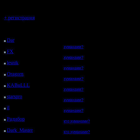
регистрацией
Вы гость здесь.
+ регистрация
Последний
посетитель:
Dar
: 26 Дней 18 ч. 28
м. назад
хуманами?
FX
: 99 Дней 2 ч.
назад
хуманами?
lesnik
: 132 Дней 4 ч.
18 м. назад
хуманами?
Oragorn
: 140 Дней 4
хуманами?
ч. 27 м. назад
KABuLLL
: 168 Дней
хуманами?
3 ч. 36 м. назад
starspro
: 192 Дней 15
хуманами?
ч. 10 м. назад
il
: 264 Дней 1 ч. 16 м.
хуманами?
назад
Радибор
: 287 Дней 21
кто хуманами?
ч. 3 м. назад
Dark_Master
: 298
кто хуманами?
Дней 23 ч. 19 м. назад