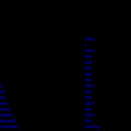
Автор
CBuH
il
CBuH
mira
gimli
mira
gimli
?
mira
и?
CBuH
ами?
gimli
ами?
mira
нами?
CBuH
манами?
mira
уманами?
CBuH
 хуманами?
mira
о хуманами?
Diplomat