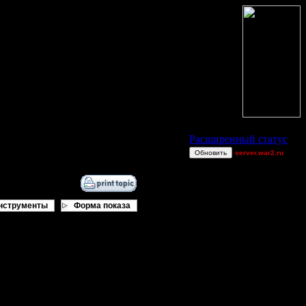
Статус Battle.Net
Расширенный статус
Обновить
server.war2.ru
.
Becks
gow
нструменты
Форма показа
CharlieChoplin
_I_Undine
CannotWin
 Или ими просто невозможно
gow ef
Jitter
Soundgarden
PlayedBackIn08