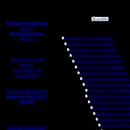
Откуда:
Полная версия, ~
450
Мб
с музыкой и видео:
»
22.3.09 18:25
Полная английская
версия
Ответов
Полная русская
версия
Re: Играет ли кто хуманами?
перевод от war2.ru на
Re: Играет ли кто хуманами?
базе перевода от СПК
Re: Играет ли кто хуманами?
Re: Играет ли кто хуманами?
Другие версии и
Re: Играет ли кто хуманами?
файлы
Re: Играет ли кто хуманами?
доступные для
Re: Играет ли кто хуманами?
скачивания
Re: Играет ли кто хуманами
Re: Играет ли кто хуманам
Как подключиться и
Re: Играет ли кто хуман
играть в Warcraft 2
Re: Играет ли кто хуман
онлайн
Re: Играет ли кто хума
Re: Играет ли кто ху
Re: Играет ли кто х
Мы в социальных
Re: Играет ли кто
сетях:
Re: Играет ли кт
Warcraft 2 вконтакте