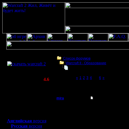
Скачать игру
бесплатно
Список форумов
Warcraft II - Образование
WarCraft 2 COMBAT
Играет ли кто хуманами?
(Warcraft II BNE 2.02+)
Page 5 of 6
«
1
2
3
4
[5]
6
»
Актуальная версия:
4.6
(февраль 2020)
Играет ли кто хуманами?
Совместимо с
Windows
mira
Играет ли кто хума
XP/Vista/7/8/10
Батрак
Привет. Я новенький. 
Боевой релиз, ~
40 Мб
обыграть орков?
для игры по сети:
Регистрация:
Английская
версия
22.3.09
Русская
версия
Сообщений: 7