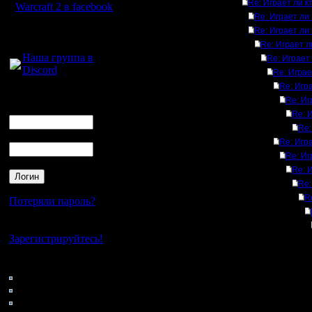
Re: Играет ли 
Warcraft 2 в facebook
Re: Играет ли
Для голосового
Re: Играет ли
общения:
Re: Играет л
Наша группа в
Re: Играет
Discord
Re: Играе
Re: Игр
Логин
Re: Иг
Ник
Re: 
Re:
Пароль
Re: Игр
Re: Иг
Re: 
Re:
R
Потеряли пароль?
Нет своего аккаунта?
Зарегистрируйтесь!
Кто на сайте
133: Гости
0: Пользователи
4121: Пользователи с