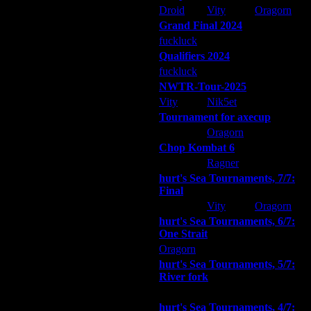
28.3.09 17:08
Droid
Vity
Oragorn
28.3.09 18:25
Grand Final 2024
29.3.09 03:26
fuckluck
Extasey
ARMilitar
29.3.09 14:46
Qualifiers 2024
2.5.09 12:00
fuckluck
ARMilitar
Extasey
2.5.09 15:12
NWTR-Tour-2025
4.5.09 10:25
9.5.09 23:14
Vity
Nik5et
ARMilitar
14.11.09 08:20
Tournament for axecup
5.5.10 09:19
ARMilitar
Oragorn
Extasey
6.4.13 16:51
Chop Kombat 6
9.4.13 17:49
hurt
Ragner
Extasey
13.4.13 20:14
hurt's Sea Tournaments, 7/7:
14.4.13 15:00
Final
30.1.16 17:17
Extasey
Vity
Oragorn
30.1.16 20:06
hurt's Sea Tournaments, 6/7:
4.11.16 20:24
One Strait
4.11.16 20:33
Oragorn
ARMilitar
Extasey
4.11.16 20:41
hurt's Sea Tournaments, 5/7:
4.11.16 20:54
River fork
7.11.16 20:24
Extasey
ARMilitar
Doooda
30.11.16 23:37
hurt's Sea Tournaments, 4/7:
1.12.16 15:50