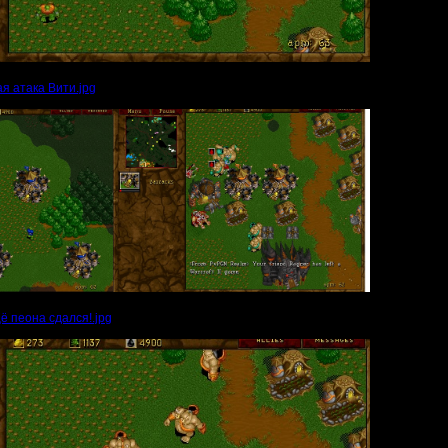
я атака Вити.jpg
(Размер файла:
153.54
Кб; 818 Нажатий:)
ё пеона сдался!.jpg
(Размер файла:
325.04
Кб; 698 Нажатий:)