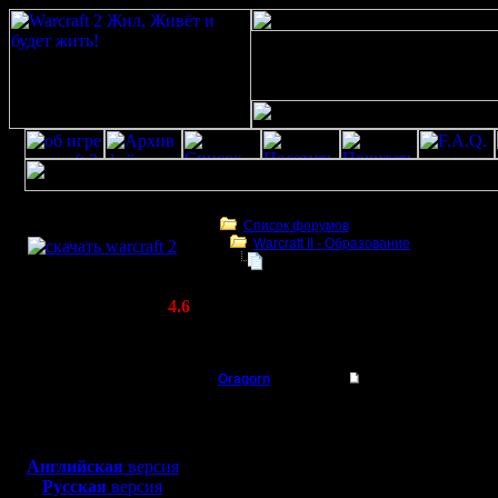
Скачать игру
бесплатно
Список форумов
Warcraft II - Образование
WarCraft 2 COMBAT
«Отступать некуда - позади Москв
(Warcraft II BNE 2.02+)
Актуальная версия:
4.6
(февраль 2020)
«Отступать некуда - позади Москва!»
Совместимо с
Windows
Oragorn
«Отступать некуда -
XP/Vista/7/8/10
Полубог
Где-то подобная тема 
Боевой релиз, ~
40 Мб
более ранние темы обс
для игры по сети:
Регистрация:
Вопрос до сих пор акт
Английская
версия
14.10.13
результат исхода сра
Русская
версия
Сообщений: 914
Из понятных мне прич