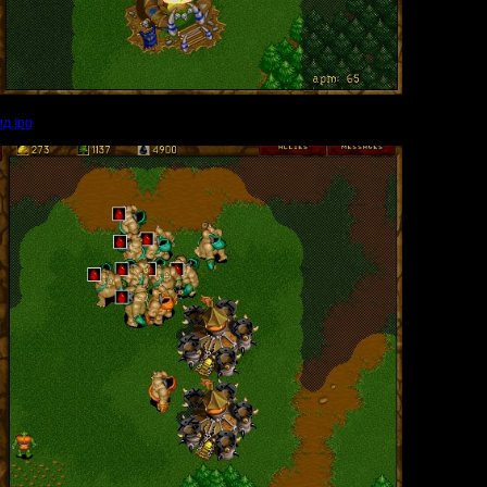
д.jpg
(Размер файла:
146.73
Кб; 763 Нажатий:)