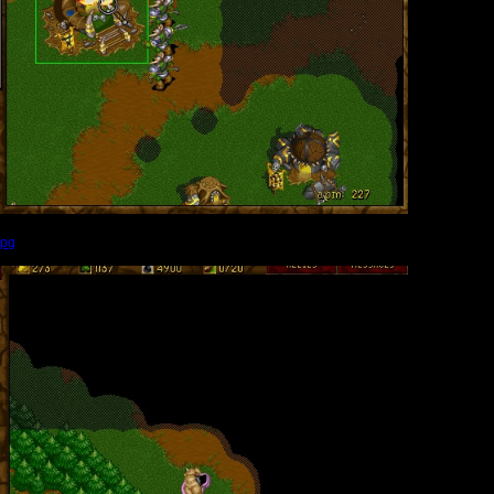
jpg
(Размер файла:
153.96
Кб; 764 Нажатий:)