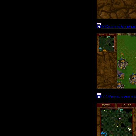
6.Сногсшибательна
7.4.Рагнер имея ещ