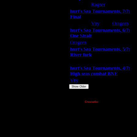
hurt
Ragner
Extasey
hurt's Sea Tournaments, 7/7:
Final
Extasey
Vity
Oragorn
hurt's Sea Tournaments, 6/7:
One Strait
Oragorn
ARMilitar
Extasey
hurt's Sea Tournaments, 5/7:
River fork
Extasey
ARMilitar
Doooda
hurt's Sea Tournaments, 4/7:
High seas combat BNE
Vity
ARMilitar
None
Show Older
Пожертвования
Спасибо:
FX - $80 (домен)
Zelya - (турниры)
lesnik
Dar - (турниры)
Kagan - (турниры)
vova1 - (хостинг)