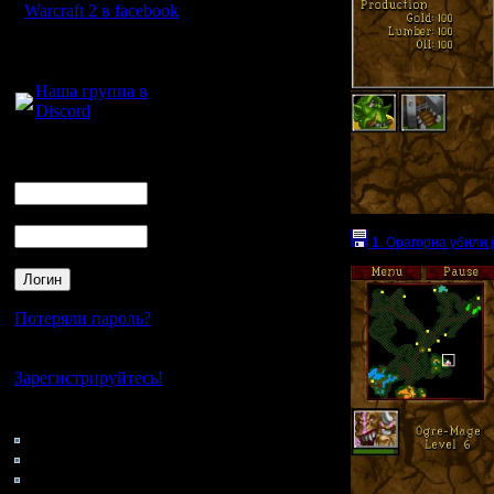
Warcraft 2 в facebook
Для голосового
общения:
Наша группа в
Discord
Логин
Ник
Пароль
1. Орагорна убили.
Потеряли пароль?
Нет своего аккаунта?
Зарегистрируйтесь!
Кто на сайте
86: Гости
0: Пользователи
4121: Пользователи с