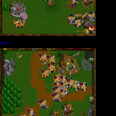
на.jpg
(Размер файла:
167.73
Кб; 828 Нажатий:)