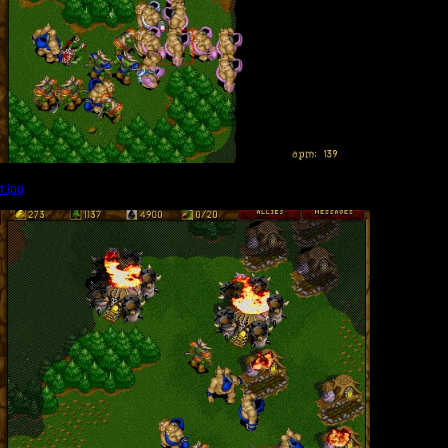
.jpg
(Размер файла:
100.58
Кб; 801 Нажатий:)