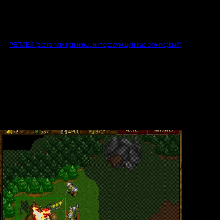
оиграть", и хочется быстрее сыграть новую игру или "дела" какие-то делать.
ого духа!
о.
гаю
РЕПЛЕЙ (всего там три игры, интересующий нас это первый)
быстро убили, я постарался максимально навредить Вите (хотя наверное, ра
вышел вообще :) ), далее пошли героические минутки Рагнера, где он смог мно
лся золота, и потихонечку стал умирать. Правда, надо сказать, что Моз и Ка
ером ударов по ним. Фактически, 1 на 1 остались Немо и Вити.
л ещё целый ПЕОН, но он сдался, "видя" намечающееся поражение...
простачком! Он взял себя в руки и смог лишить золота Витю, отбить все атаки
Немо, но голову Вити он таки заполучить смог!
фото на ваш суд. Можно обсудить сие!
общению файл: