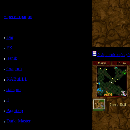
регистрацией
Вы гость здесь.
+ регистрация
Последний
посетитель:
Dar
: 25 Дней 22 ч. 43
м. назад
FX
: 98 Дней 6 ч. 15
м. назад
2.Игра всё ещё идёт
lesnik
: 131 Дней 8 ч.
33 м. назад
Oragorn
: 139 Дней 8
ч. 42 м. назад
KABuLLL
: 167 Дней
7 ч. 51 м. назад
starspro
: 191 Дней 19
ч. 25 м. назад
il
: 263 Дней 5 ч. 31 м.
назад
Радибор
: 287 Дней 1
ч. 17 м. назад
Dark_Master
: 298
Дней 3 ч. 34 м. назад