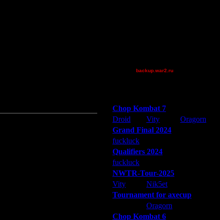
Pangster2015
Theboy
van[z]
Wax-on
XuRnT[z]
змен бы всё равно вышел бы
го сделать для нашей команды...
[TD]Wargasm
ган тоже были не в лучшей форме,
backup.war2.ru
Остальные игроки
 и в конечном итоге победить!
Победители турниров
Chop Kombat 7
Droid
Vity
Oragorn
Grand Final 2024
fuckluck
Extasey
ARMilitar
Qualifiers 2024
fuckluck
ARMilitar
Extasey
NWTR-Tour-2025
Vity
Nik5et
ARMilitar
Tournament for axecup
ARMilitar
Oragorn
Extasey
Chop Kombat 6