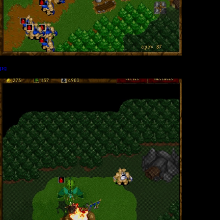
jpg
(Размер файла:
167.52
Кб; 804 Нажатий:)