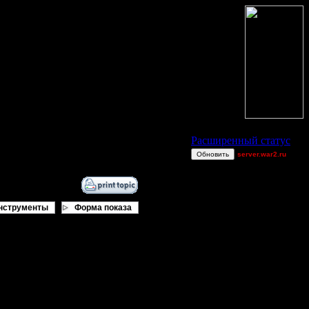
Статус Battle.Net
Расширенный статус
Обновить
server.war2.ru
ffa with computers
ivankos
x
нструменты
Форма показа
BadWolf
Остальные игроки
AA.GreenGoblin
а до последнего юнита; то ли ещё
Becks
FaT~PiG
инам выходят из игры, даже если
Jordan4385
MrWorldwide