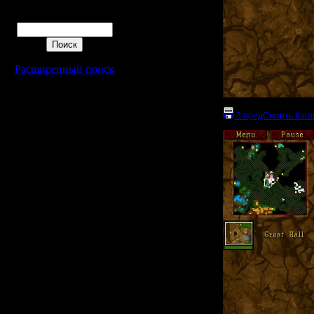
Поиск
Расширенный поиск
3.предСмерть Кага