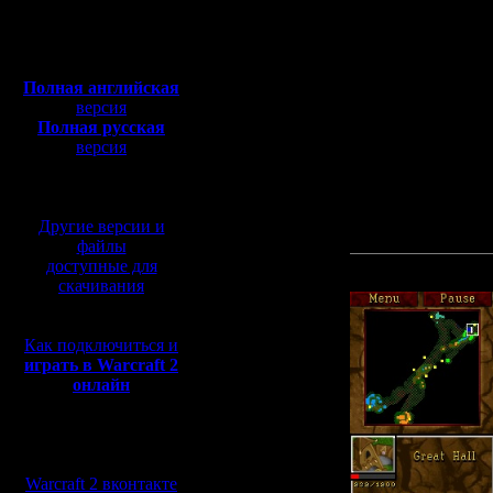
Откуда: Санкт-
1) Мало времени на "п
Петербург
2) Полный пофигизм.
Полная версия, ~
450
3) Отсутствие командн
Мб
с музыкой и видео:
Остальное мне не ясн
Полная английская
Итак, прилагаю прила
версия
Кратко по игре: Меня 
Полная русская
скверным, но он и не 
версия
А дальше, Рагнер лиши
после нанесённых Рагн
перевод от war2.ru на
Так вот, у Рагнера бы
базе перевода от СПК
Но Немо не был таким 
Кровь и пот стекали с 
Другие версии и
Выкладываю реплей и 
файлы
доступные для
Прикрепленный к со
скачивания
Как подключиться и
играть в Warcraft 2
онлайн
Мы в социальных
сетях:
Warcraft 2 вконтакте