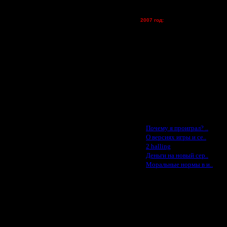
tolsty - (хостинг)
Oragorn - (хостинг)
2007 год:
Spbwar - $400
Jade -$100
MasterKsa - $60
Lisak -$52
Cocka - $50
Konstkl - $50
Ldir - $50
Gadzila - $20
Feature -$10
Последние статьи
·
Почему я проиграл? ..
·
О версиях игры и се..
·
2 halling
·
Деньги на новый сер..
·
Моральные нормы в и..