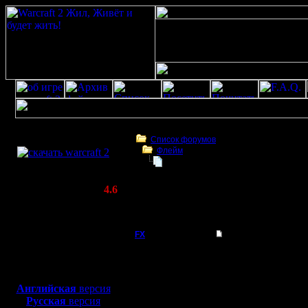
Скачать игру
бесплатно
Список форумов
Флейм
WarCraft 2 COMBAT
Microsoft официально прекратила
(Warcraft II BNE 2.02+)
Актуальная версия:
4.6
(февраль 2020)
Microsoft официально прекратила технич
Совместимо с
Windows
FX
Microsoft официаль
XP/Vista/7/8/10
Microsof
Боевой релиз, ~
40 Мб
для игры по сети:
техниче
Английская
версия
Регистрация:
Русская
версия
15.8.06
09:45 / 1