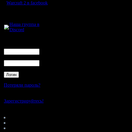
7, чтобы
Warcraft 2 в facebook
поддержк
Для голосового
общения:
взаимоде
Наша группа в
Discord
прекраще
отметили 
Логин
Ник
Пароль
Microsoft
техничес
вопросам
Потеряли пароль?
обеспече
Нет своего аккаунта?
исправле
Зарегистрируйтесь!
безопасн
Кто на сайте
128: Гости
управлен
0: Пользователи
4121: Пользователи с
системой