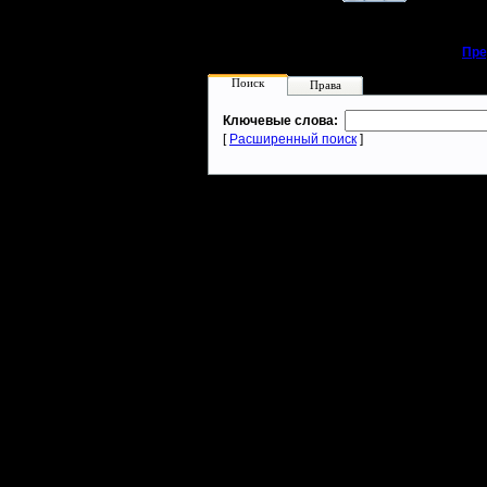
«
Пре
Поиск
Права
Ключевые слова:
[
Расширенный поиск
]
Warcraft 2 - скачать бесплатно русскую версию, warcraft 2 серве
- Генерация