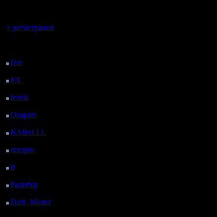
регистрацией
Вы гость здесь.
В связи 
+ регистрация
поддержк
Последний
посетитель:
порекоме
Dar
: 25 Дней 7 ч. 41
м. назад
перейти 
FX
: 97 Дней 15 ч. 13
м. назад
10, однак
lesnik
: 130 Дней 17 ч.
купить но
31 м. назад
Oragorn
: 138 Дней 17
проблем 
ч. 40 м. назад
KABuLLL
: 166 Дней
определе
16 ч. 49 м. назад
starspro
: 191 Дней 4 ч.
с устаре
23 м. назад
il
: 262 Дней 14 ч. 28
м. назад
Радибор
: 286 Дней 10
Как сооб
ч. 15 м. назад
поддержк
Dark_Master
: 297
Дней 12 ч. 32 м. назад