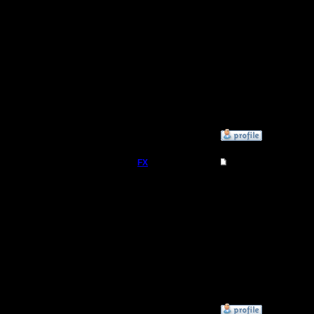
Откуда:
Edition v
работает
работает
GPT треб
больше 2
»
28.1.20 16:14
FX
Re: Microsoft офиц
Расширен
прекраще
Регистрация:
15.8.06
Поддержк
Сообщений: 395
Откуда:
платная, 
года. (c) 
»
14.6.20 10:07