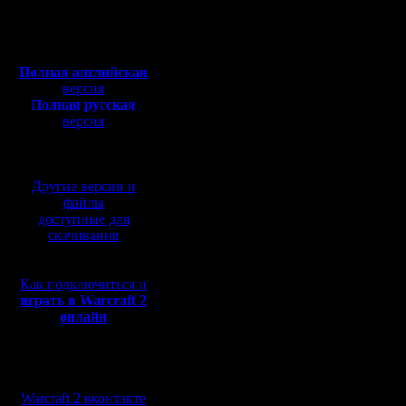
Сообщений: 395
Откуда:
Полная версия, ~
450
Мб
Поддержка
с музыкой и видео:
Полная английская
Chromium
версия
Полная русская
продолжа
версия
перевод от war2.ru на
2021 года
базе перевода от СПК
image
Другие версии и
файлы
доступные для
Корпорац
скачивания
прекрати
Как подключиться и
операцио
играть в Warcraft 2
онлайн
«Этот 10-
Мы в социальных
Microsof
сетях:
Warcraft 2 вконтакте