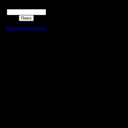
Microsoft
Поиск
Windows 
меньшей 
Расширенный поиск
Windows 1
Chromium
версию, 
ручная у
могут за
Microsoft
каналах C
Google та
поддержк
Windows 