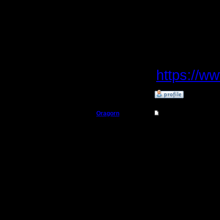
минимум 
года.
Источник
https://w
»
14.1.20 20:38
Oragorn
Re: Microsoft офиц
Полубог
Цитата:
Регистрация:
14.10.13
В связи 
Сообщений: 914
Откуда: Санкт-
Петербург
поддержк
порекоме
перейти 