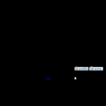
10, однак
купить но
проблем 
определе
с устаре
:D :D :D
"Наглость
»
15.1.20 15:29
FX
Re: Microsoft офиц
Я активи
помощью 
Регистрация:
15.8.06
называет
Сообщений: 395