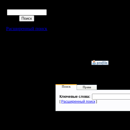
по отзыва
Поиск
весьма си
Уверен, ч
Расширенный поиск
--
I'll mantai
»
26.12.05 18:40
Поиск
Права
Ключевые слова:
[
Расширенный поиск
]