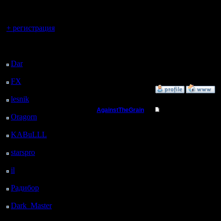
регистрацией
>принцип
территор
Вы гость здесь.
+ регистрация
Последний
--
посетитель:
Dar
: 25 Дней 23 ч. 34
Warcraft 
м. назад
FX
: 98 Дней 7 ч. 6 м.
назад
»
26.12.05 16:00
lesnik
: 131 Дней 9 ч.
24 м. назад
AgainstTheGrain
Re: Командные игр
Oragorn
: 139 Дней 9
Полубог
ч. 33 м. назад
Эх, жаль 
KABuLLL
: 167 Дней
Smergik, 
8 ч. 42 м. назад
Регистрация:
starspro
: 191 Дней 20
9.8.05
Удачи!
Сообщений: 355
ч. 16 м. назад
Откуда: Москва
il
: 263 Дней 6 ч. 22 м.
P.S. Убед
назад
Радибор
: 287 Дней 2
знал (нес
ч. 9 м. назад
Dark_Master
: 298
но заходи
Дней 4 ч. 25 м. назад