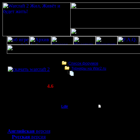
Скачать игру
бесплатно
Список форумов
Турниры на War2.ru
WarCraft 2 COMBAT
Командные игры фев'2006
(Warcraft II BNE 2.02+)
Актуальная версия:
4.6
(февраль 2020)
Командные игры фев'2006
Совместимо с
Windows
Ldir
Командные игры фе
XP/Vista/7/8/10
Админ
Предвари
Боевой релиз, ~
40 Мб
для игры по сети:
форума..
Регистрация:
Английская
версия
25.2.05
Русская
версия
Регистри
Сообщений: 1017