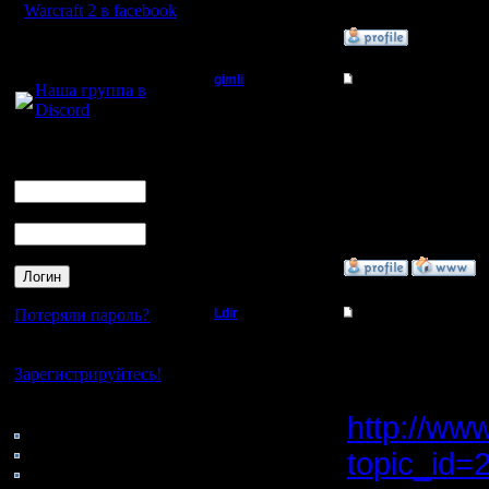
Warcraft 2 в facebook
»
25.12.05 13:45
Для голосового
общения:
gimli
Re: Командные игр
Наша группа в
Discord
Мастер
принцып 
Логин
Регистрация:
Ник
13.6.05
Сообщений: 477
Откуда: Moscow
Пароль
»
25.12.05 17:50
Потеряли пароль?
Ldir
Re: Командные игр
Админ
>Турнир 
Нет своего аккаунта?
Зарегистрируйтесь!
не совсе
Регистрация:
25.2.05
Кто на сайте
http://ww
Сообщений: 1017
136: Гости
Откуда:
0: Пользователи
Н.Новгород
topic_id=
4121: Пользователи с