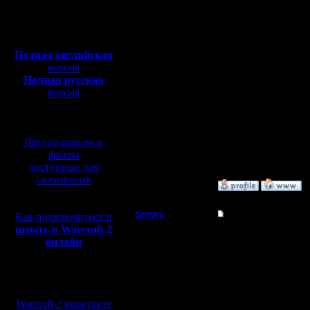
Откуда:
Н.Новгород
1.Кратко
Полная версия, ~
450
Мб
абвиатуро
с музыкой и видео:
Полная английская
2.Ники уч
версия
Полная русская
3.Капитан
версия
перевод от war2.ru на
базе перевода от СПК
--
Другие версии и
Warcraft 
файлы
доступные для
скачивания
»
25.12.05 12:39
Sergey
Re: Командные игр
Как подключиться и
играть в Warcraft 2
Владыка
Турнир ф
онлайн
Регистрация:
19.8.05
Мы в социальных
Сообщений: 167
сетях:
Откуда:
Warcraft 2 вконтакте