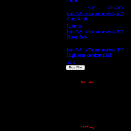
Final
Extasey
Vity
Oragorn
hurt's Sea Tournaments, 6/7:
One Strait
Oragorn
ARMilitar
Extasey
hurt's Sea Tournaments, 5/7:
River fork
Extasey
ARMilitar
Doooda
hurt's Sea Tournaments, 4/7:
High seas combat BNE
Vity
ARMilitar
None
Show Older
Пожертвования
Спасибо:
FX - $80 (домен)
Zelya - (турниры)
lesnik
Dar - (турниры)
Kagan - (турниры)
vova1 - (хостинг)
tolsty - (хостинг)
Oragorn - (хостинг)
2007 год: