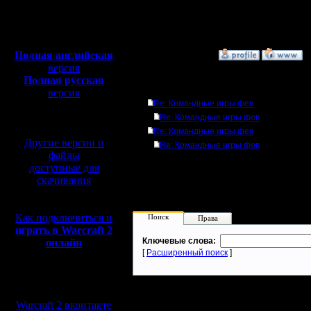
Откуда:
--
Н.Новгород
Warcraft 2 Forever!
Полная версия, ~
450
Мб
с музыкой и видео:
Полная английская
»
25.12.05 12:39
версия
Полная русская
Ответов
версия
Re: Командные игры фев
перевод от war2.ru на
базе перевода от СПК
Re: Командные игры фев
Re: Командные игры фев
Другие версии и
Re: Командные игры фев
файлы
доступные для
скачивания
Как подключиться и
Поиск
Права
играть в Warcraft 2
Ключевые слова:
онлайн
[
Расширенный поиск
]
Мы в социальных
сетях:
Warcraft 2 вконтакте