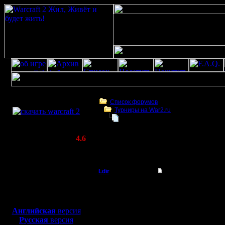
Скачать игру
бесплатно
Список форумов
Турниры на War2.ru
WarCraft 2 COMBAT
Командные игры фев'2006
(Warcraft II BNE 2.02+)
Актуальная версия:
4.6
(февраль 2020)
Командные игры фев'2006
Совместимо с
Windows
Ldir
Командные игры фе
XP/Vista/7/8/10
Админ
Предварительные усло
Боевой релиз, ~
40 Мб
Регистрируем здесь св
1.Краткое название к
для игры по сети:
Регистрация:
2.Ники участников,
Английская
версия
25.2.05
3.Капитан (icq,email у
Русская
версия
Сообщений: 1017