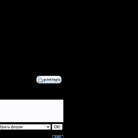
Jitter
TWN-cancel
master map
Becks
Остальные игроки
AA.GreenGoblin
Дата
Alligator
25.12.05 13:45
Angel~firE
25.12.05 17:50
26.12.05 16:00
Bubb1e
26.12.05 18:40
DGF~LilDude
Dr.Braziliant
here5678
Million$Man
MyRo
P!NK
Pangster2015
PaRtYrOcK{hR}
polandbb
riky
Theboy