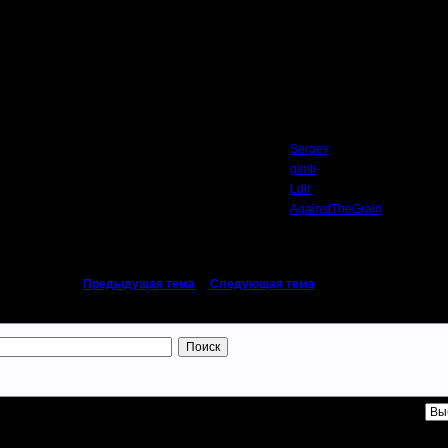
Автор
Sergey
gimli
Ldir
AgainstTheGrain
«
Предыдущая тема
|
Следующая тема
»