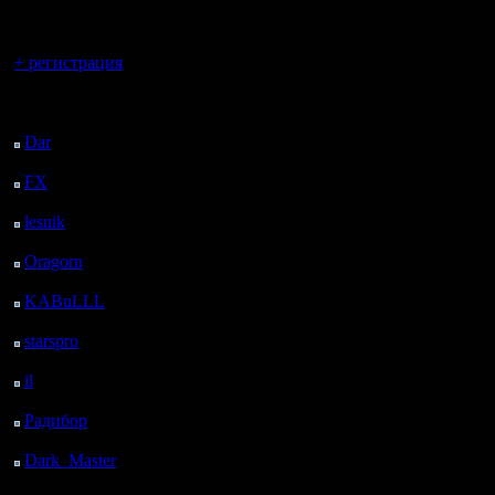
регистрацией
Вы гость здесь.
+ регистрация
Последний
посетитель:
Dar
: 26 Дней 21 ч. 36
м. назад
FX
: 99 Дней 5 ч. 8 м.
назад
lesnik
: 132 Дней 7 ч.
26 м. назад
Oragorn
: 140 Дней 7
ч. 35 м. назад
KABuLLL
: 168 Дней
6 ч. 44 м. назад
starspro
: 192 Дней 18
ч. 18 м. назад
il
: 264 Дней 4 ч. 23 м.
назад
Радибор
: 288 Дней 10
м. назад
Dark_Master
: 299
Дней 2 ч. 27 м. назад