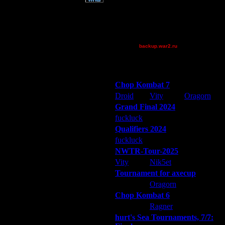
trnc
Victorcicea
XuRnT[z]
_I_Undine
backup.war2.ru
Остальные игроки
Победители турниров
Chop Kombat 7
Droid
Vity
Oragorn
Grand Final 2024
fuckluck
Extasey
ARMilitar
Qualifiers 2024
fuckluck
ARMilitar
Extasey
NWTR-Tour-2025
Vity
Nik5et
ARMilitar
Tournament for axecup
ARMilitar
Oragorn
Extasey
Chop Kombat 6
hurt
Ragner
Extasey
hurt's Sea Tournaments, 7/7: