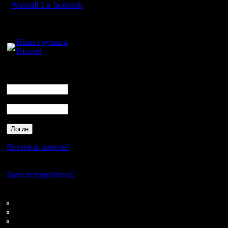
Warcraft 2 в facebook
Для голосового
общения:
Наша группа в
Discord
Логин
Ник
Пароль
Потеряли пароль?
Нет своего аккаунта?
Зарегистрируйтесь!
Кто на сайте
47: Гости
0: Пользователи
4121: Пользователи с