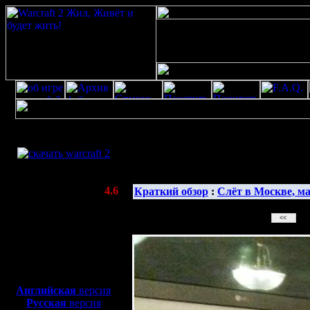
Скачать игру
бесплатно
WarCraft 2 COMBAT
(Warcraft II BNE 2.02+)
Актуальная версия:
4.6
Краткий обзор
:
Слёт в Москве, ма
(февраль 2020)
Совместимо с
Windows
XP/Vista/7/8/10
Боевой релиз, ~
40 Мб
для игры по сети:
Английская
версия
Русская
версия