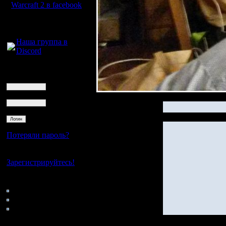
Warcraft 2 в facebook
Для голосового
общения:
Наша группа в
Discord
Логин
Ник
Пароль
Потеряли пароль?
Нет своего аккаунта?
Зарегистрируйтесь!
Кто на сайте
145: Гости
0: Пользователи
4121: Пользователи с
регистрацией