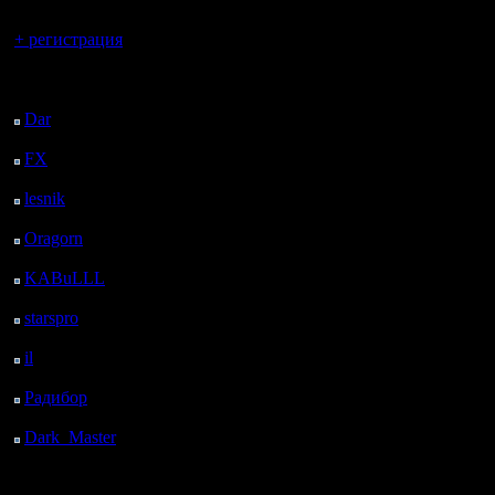
Вы гость здесь.
+ регистрация
Последний
посетитель:
Dar
: 27 Дней 9 ч. 10
м. назад
FX
: 99 Дней 16 ч. 42
м. назад
lesnik
: 132 Дней 19 ч.
назад
Oragorn
: 140 Дней 19
ч. 9 м. назад
KABuLLL
: 168 Дней
18 ч. 18 м. назад
starspro
: 193 Дней 5 ч.
52 м. назад
il
: 264 Дней 15 ч. 57
м. назад
Радибор
: 288 Дней 11
ч. 44 м. назад
Dark_Master
: 299
Дней 14 ч. 1 м. назад