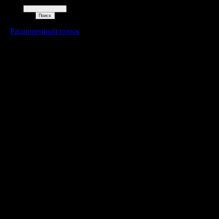
Поиск
Расширенный поиск
Warcraft 2 - скачать бесплатно русскую версию, warcraft 2 серве
- Генерация