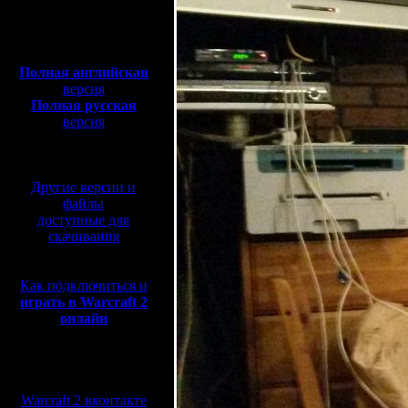
Полная версия, ~
450
Мб
с музыкой и видео:
Полная английская
версия
Полная русская
версия
перевод от war2.ru на
базе перевода от СПК
Другие версии и
файлы
доступные для
скачивания
Как подключиться и
играть в Warcraft 2
онлайн
Мы в социальных
сетях:
Warcraft 2 вконтакте