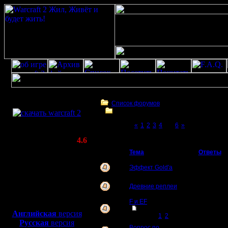
Скачать игру
бесплатно
Список форумов
Warcraft II - Образование
WarCraft 2 COMBAT
Page 5 of 6
«
1
2
3
4
[5]
6
»
(Warcraft II BNE 2.02+)
Warcraft II - Образование
Актуальная версия:
4.6
(февраль 2020)
Тема
Ответы
Совместимо с
Windows
Эффект Gold'а
8
XP/Vista/7/8/10
Древние реплеи
0
Боевой релиз, ~
40 Мб
F и EF
для игры по сети:
[
Перейти к
10
Английская
версия
странице
1
,
2
]
Русская
версия
Вопрос по