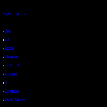
регистрацией
Вы гость здесь.
+ регистрация
Последний
посетитель:
Dar
: 26 Дней 12 ч. 46
м. назад
FX
: 98 Дней 20 ч. 18
м. назад
lesnik
: 131 Дней 22 ч.
36 м. назад
Oragorn
: 139 Дней 22
ч. 45 м. назад
KABuLLL
: 167 Дней
21 ч. 54 м. назад
starspro
: 192 Дней 9 ч.
28 м. назад
il
: 263 Дней 19 ч. 34
м. назад
Радибор
: 287 Дней 15
ч. 21 м. назад
Dark_Master
: 298
Дней 17 ч. 37 м. назад