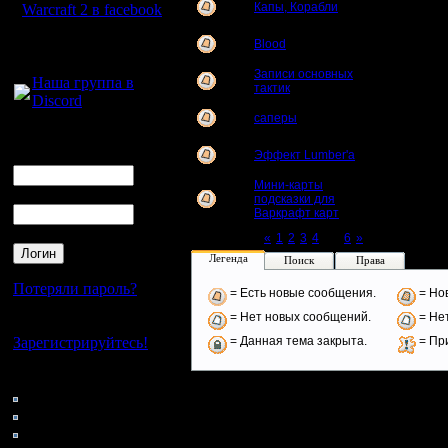
Капы, Корабли
4
Warcraft 2 в facebook
Для голосового
Blood
2
общения:
Записи основных
Наша группа в
3
тактик
Discord
саперы
4
Логин
Ник
Эффект Lumber'a
6
Мини-карты
Пароль
подсказки для
1
Варкрафт карт
Page 5 of 6
«
1
2
3
4
[5]
6
»
Легенда
Поиск
Права
Потеряли пароль?
= Есть новые сообщения.
= Но
= Нет новых сообщений.
= Нет
Нет своего аккаунта?
Зарегистрируйтесь!
= Данная тема закрыта.
= Пр
Кто на сайте
104: Гости
0: Пользователи
4121: Пользователи с