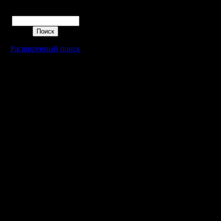
Поиск
Расширенный поиск
Warcraft 2 - скачать бесплатно русскую версию, warcraft 2 серве
- Генерация