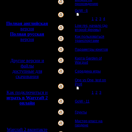
6
прохождению
Полная версия, ~
450
GoW - 6
Мб
[
Перейти к
32
с музыкой и видео:
странице
1
,
2
,
3
,
4
]
Полная английская
Low res, начало (до
9
версия
второй фермы)
Полная русская
Как пользоваться
3
версия
транспортами
перевод от war2.ru на
базе перевода от СПК
Параметры юнитов
8
Карта Garden of
Другие версии и
2
War.pud
файлы
доступные для
Середина игры
3
скачивания
One vs One, test on
Profi
24
[
Перейти к
Как подключиться и
странице
1
,
2
,
3
]
играть в Warcraft 2
GoW - 11
2
онлайн
Грунты
2
Мы в социальных
Мастер класс на
7
сетях:
гардене
Warcraft 2 вконтакте