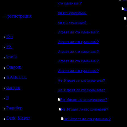
регистрацией
кто хуманами?
R
Вы гость здесь.
ли кто хуманами?
+ регистрация
ли кто хуманами?
Последний
посетитель:
Играет ли кто хуманами?
Dar
: 27 Дней 3 ч. 40
м. назад
Играет ли кто хуманами?
FX
: 99 Дней 11 ч. 12
м. назад
Играет ли кто хуманами?
lesnik
: 132 Дней 13 ч.
Играет ли кто хуманами?
30 м. назад
Oragorn
: 140 Дней 13
Играет ли кто хуманами?
ч. 39 м. назад
KABuLLL
: 168 Дней
Re: Играет ли кто хуманами?
12 ч. 48 м. назад
starspro
: 193 Дней 22
Re: Играет ли кто хуманами?
м. назад
il
: 264 Дней 10 ч. 28
Re: Играет ли кто хуманами?
м. назад
Радибор
: 288 Дней 6
Re: Играет ли кто хуманами?
ч. 15 м. назад
Dark_Master
: 299
Re: Играет ли кто хуманами?
Дней 8 ч. 31 м. назад