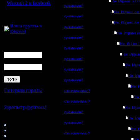
Re: Играет ли к
Warcraft 2 в facebook
хуманами?
Re: Играет ли 
Для голосового
хуманами?
общения:
Re: Играет ли 
Наша группа в
хуманами?
Discord
Re: Играет л
хуманами?
Логин
Re: Играет 
Ник
хуманами?
Re: Играе
хуманами?
Пароль
Re: Игр
хуманами?
Re: Иг
хуманами?
Re: 
Потеряли пароль?
кто хуманами?
Re:
Нет своего аккаунта?
кто хуманами?
Зарегистрируйтесь!
Re: Игр
хуманами?
Кто на сайте
Re: Иг
хуманами?
65: Гости
Re: 
0: Пользователи
кто хуманами?
4121: Пользователи с
Re: