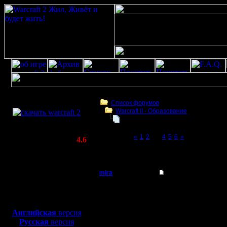
Скачать игру
бесплатно
Список форумов
Warcraft II - Образование
WarCraft 2 COMBAT
Играет ли кто хуманами?
(Warcraft II BNE 2.02+)
Page 3 of 6
«
1
2
[3]
4
5
6
»
Актуальная версия:
4.6
(февраль 2020)
Играет ли кто хуманами?
Совместимо с
Windows
mira
Играет ли кто хума
XP/Vista/7/8/10
Батрак
Привет. Я новенький. 
Боевой релиз, ~
40 Мб
ли смысл играть хума
орков?
для игры по сети:
Регистрация:
Английская
версия
22.3.09
Русская
версия
Сообщений: 7