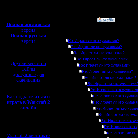
Откуда:
Полная версия, ~
450
Мб
с музыкой и видео:
»
22.3.09 18:25
Полная английская
версия
Ответов
Полная русская
версия
Re: Играет ли кто хуманами?
перевод от war2.ru на
Re: Играет ли кто хуманами?
базе перевода от СПК
Re: Играет ли кто хуманами?
Re: Играет ли кто хуманами?
Другие версии и
Re: Играет ли кто хуманами?
файлы
Re: Играет ли кто хуманами?
доступные для
Re: Играет ли кто хуманами?
скачивания
Re: Играет ли кто хуманами
Re: Играет ли кто хуманам
Как подключиться и
Re: Играет ли кто хуман
играть в Warcraft 2
Re: Играет ли кто хуман
онлайн
Re: Играет ли кто хума
Re: Играет ли кто ху
Re: Играет ли кто х
Мы в социальных
Re: Играет ли кто
сетях:
Re: Играет ли кт
Warcraft 2 вконтакте