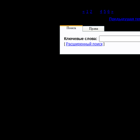
Page 3 of 6
«
1
2
[3]
4
5
6
»
«
Предыдущая те
Поиск
Права
Ключевые слова:
[
Расширенный поиск
]
Warcraft 2 - скачать бесплатно русскую версию, warcraft 2 серве
- Генерация