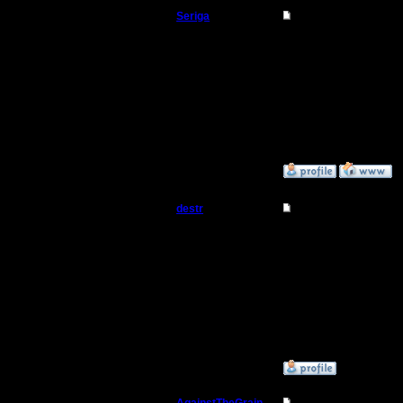
Seriga
Re: Играет ли кто 
Командир
Я!
Регистрация:
8.4.10
Сообщений: 36
Откуда:
»
5.5.10 09:19
destr
Re: Играет ли кто 
Захватчик
я иногда 
Регистрация:
29.7.10
--
Сообщений: 64
Откуда: Аутленд
warcraft 
»
6.9.10 20:09