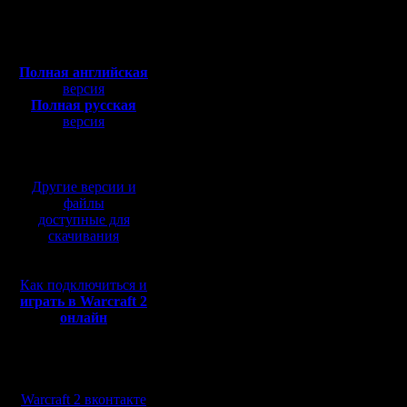
Откуда: Ukraine
людьма н
Полная версия, ~
450
Мб
с музыкой и видео:
Полная английская
"Обоснуйт
версия
Полная русская
версия
перевод от war2.ru на
На бездо
базе перевода от СПК
заявлени
Другие версии и
только с
файлы
доступные для
анекдото
скачивания
"
- Ой, Мо
Как подключиться и
люблю я 
играть в Warcraft 2
онлайн
шерсть, з
- Мара И
Мы в социальных
просто н
сетях:
Warcraft 2 вконтакте