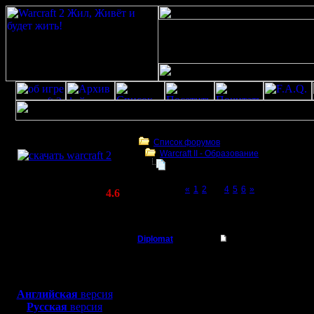
Скачать игру
бесплатно
Список форумов
Warcraft II - Образование
WarCraft 2 COMBAT
Играет ли кто хуманами?
(Warcraft II BNE 2.02+)
Page 3 of 6
«
1
2
[3]
4
5
6
»
Актуальная версия:
4.6
(февраль 2020)
Играет ли кто хуманами?
Совместимо с
Windows
Diplomat
Re: Играет ли кто 
XP/Vista/7/8/10
Владыка
Цитата:
Боевой релиз, ~
40 Мб
для игры по сети:
Регистрация:
Английская
версия
11.12.07
Русская
версия
никогда н
Сообщений: 181