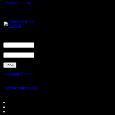
готовит
Warcraft 2 в facebook
:)
Для голосового
общения:
Цитата:
Наша группа в
Discord
На NWTR 
Логин
Ник
атаку/защ
Пароль
необход
Этот воп
рассмотр
Потеряли пароль?
иного угл
Нет своего аккаунта?
ценность
Зарегистрируйтесь!
соотноше
Кто на сайте
95: Гости
дерева в
0: Пользователи
4121: Пользователи с
имеют "д