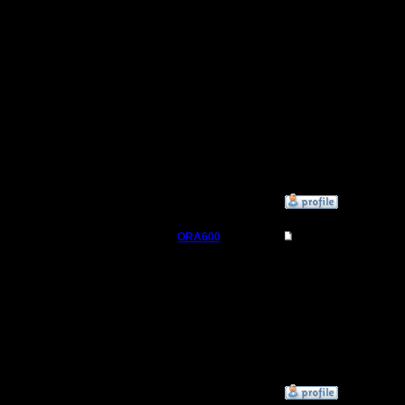
достойно
как Вы, в
Всего Вам
боях, как
отрендер
»
2.5.09 15:12
ORA600
Re: Играет ли кто 
Батрак
Не помню
(или как 
Регистрация:
2.4.08
на невид
Сообщений: 10
Откуда:
»
4.5.09 10:25