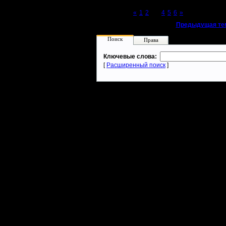
Page 3 of 6
«
1
2
[3]
4
5
6
»
«
Предыдущая те
Поиск
Права
Ключевые слова:
[
Расширенный поиск
]
Warcraft 2 - скачать бесплатно русскую версию, warcraft 2 серве
- Генерация