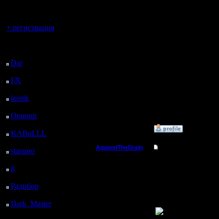
регистрацией
третьего 
Вы гость здесь.
придётся
+ регистрация
дерева. П
Последний
посетитель:
4-5 уровн
Dar
: 24 Дней 21 ч. 36
м. назад
FX
: 97 Дней 5 ч. 8 м.
назад
[ Редакти
lesnik
: 130 Дней 7 ч.
29.3.09 12
26 м. назад
Oragorn
: 138 Дней 7
ч. 35 м. назад
»
29.3.09 14:46
KABuLLL
: 166 Дней
6 ч. 44 м. назад
AgainstTheGrain
Re: Играет ли кто 
starspro
: 190 Дней 18
ч. 18 м. назад
Полубог
Diplomat
il
: 262 Дней 4 ч. 24 м.
назад
Детский с
Регистрация:
Радибор
: 286 Дней 11
9.8.05
м. назад
Бездоказ
Сообщений: 355
Dark_Master
: 297
Откуда: Москва
Наме
Дней 2 ч. 27 м. назад