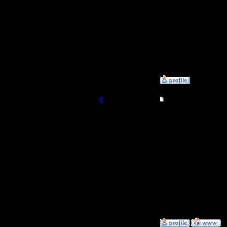
фан еще т
--
I'll mantai
»
6.4.13 16:51
il
Re: Играет ли кто 
Добрый Админ
Хм, арче
противни
Регистрация:
10.5.06
наскольк
Сообщений: 2471
Откуда:
так развл
новичками
пачкой гр
»
9.4.13 17:49