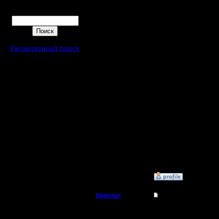
действую
Поиск
кто из них
Большинс
Расширенный поиск
бой кат.
P.S. Если
не освоил
беседуе
--
I'll mantai
»
2.5.09 12:00
Diplomat
Re: Играет ли кто 
Владыка
Достопоч