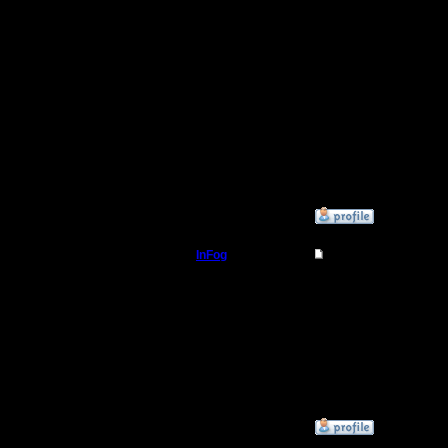
сыграл н
орками,
катапуль
после ба
но из пр
буду игр
»
9.5.09 23:14
InFog
Re: Играет ли кто 
Батрак
Койл вещ
Регистрация:
3.10.05
Сообщений: 3
Откуда:
»
14.11.09 08:20