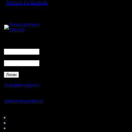
команды 
Warcraft 2 в facebook
обоюдном
Для голосового
общения:
участник
Наша группа в
Discord
составом
день до 
Логин
Ник
сообщить
Пароль
позволит
подготови
Потеряли пароль?
Отчеты и 
Нет своего аккаунта?
лучшими 
Зарегистрируйтесь!
сообщени
Кто на сайте
59: Гости
поражени
0: Пользователи
4121: Пользователи с
личные с