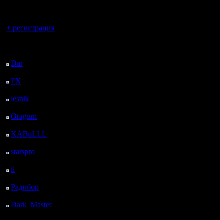
регистрацией
нибудь из
Вы гость здесь.
или /w Ni
+ регистрация
PlayerNam
Последний
посетитель:
данной т
Dar
: 25 Дней 1 ч. 44
м. назад
отписатьс
FX
: 97 Дней 9 ч. 16
м. назад
выбирайт
lesnik
: 130 Дней 11 ч.
Спорные 
34 м. назад
Oragorn
: 138 Дней 11
разбират
ч. 43 м. назад
KABuLLL
: 166 Дней
наличии з
10 ч. 52 м. назад
starspro
: 190 Дней 22
warvideo 
ч. 26 м. назад
il
: 262 Дней 8 ч. 31 м.
противно
назад
Радибор
: 286 Дней 4
назначать
ч. 18 м. назад
из резуль
Dark_Master
: 297
Дней 6 ч. 35 м. назад