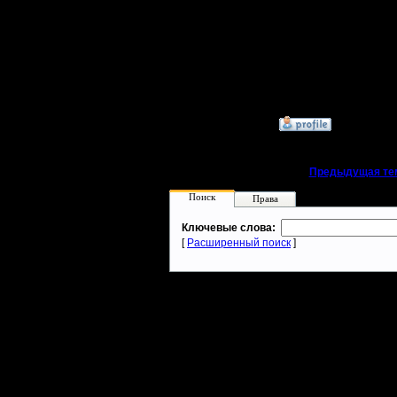
поражени
Смурфы к
допускаю
»
13.6.20 12:25
«
Предыдущая те
Поиск
Права
Ключевые слова:
[
Расширенный поиск
]
Warcraft 2 - скачать бесплатно русскую версию, warcraft 2 серве