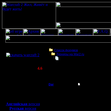
Скачать игру
бесплатно
Список форумов
Турниры на War2.ru
WarCraft 2 COMBAT
Турнир 2с НВТР 19 июня
(Warcraft II BNE 2.02+)
Актуальная версия:
4.6
(февраль 2020)
Турнир 2с НВТР 19 июня
Совместимо с
Windows
Dar
Турнир 2с НВТР 19 
XP/Vista/7/8/10
Полубог
Ежегодны
Боевой релиз, ~
40 Мб
для игры по сети:
НВТР!!!!
Регистрация:
Английская
версия
21.7.16
Русская
версия
Сообщений: 449