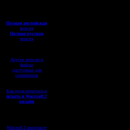
Откуда:
Махачкала
Дата про
Полная версия, ~
450
Мб
2020 года
с музыкой и видео:
Полная английская
Начало ту
версия
Полная русская
МСК.
версия
перевод от war2.ru на
Начало р
базе перевода от СПК
МСК
Другие версии и
файлы
доступные для
Организат
скачивания
содейств
Как подключиться и
русского
играть в Warcraft 2
онлайн
сообществ
СистемаК
Мы в социальных
Формиров
сетях:
Warcraft 2 вконтакте