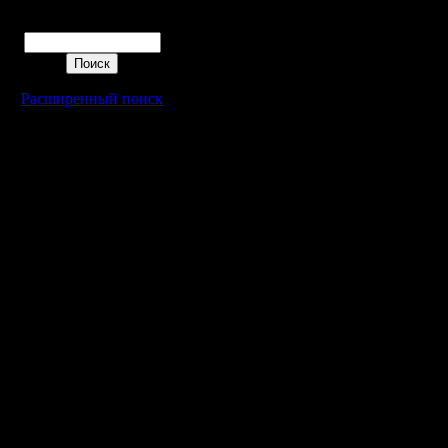
сервера.
Поиск
просьба 
сделать i
Расширенный поиск
Контроль
ускорени
организа
прошу иг
пунктуал
то момен
сыграла т
минут не 
находится
считают 