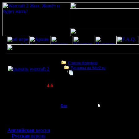
Скачать игру
бесплатно
Список форумов
Турниры на War2.ru
WarCraft 2 COMBAT
Турнир 2с НВТР 19 июня
(Warcraft II BNE 2.02+)
Актуальная версия:
4.6
(февраль 2020)
Турнир 2с НВТР 19 июня
Совместимо с
Windows
Dar
Турнир 2с НВТР 19 
XP/Vista/7/8/10
Полубог
Ежегодный турнир 2с н
Боевой релиз, ~
40 Мб
Дата проведения. 19и
для игры по сети:
Регистрация:
Начало турнира в 21:0
Английская
версия
21.7.16
Начало регистрации 2
Русская
версия
Сообщений: 449