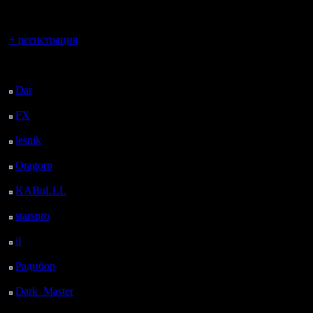
регистрацией
Вы гость здесь.
+ регистрация
Последний
посетитель:
Dar
: 24 Дней 12 ч. 45
м. назад
FX
: 96 Дней 20 ч. 17
м. назад
lesnik
: 129 Дней 22 ч.
35 м. назад
Oragorn
: 137 Дней 22
ч. 44 м. назад
KABuLLL
: 165 Дней
21 ч. 53 м. назад
starspro
: 190 Дней 9 ч.
27 м. назад
il
: 261 Дней 19 ч. 32
м. назад
Радибор
: 285 Дней 15
ч. 19 м. назад
Dark_Master
: 296
Дней 17 ч. 36 м. назад