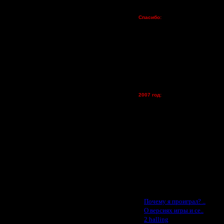
Пожертвования
Спасибо:
FX - $80 (домен)
Zelya - (турниры)
lesnik
Dar - (турниры)
Kagan - (турниры)
vova1 - (хостинг)
tolsty - (хостинг)
Oragorn - (хостинг)
2007 год:
Spbwar - $400
Jade -$100
MasterKsa - $60
Lisak -$52
Cocka - $50
Konstkl - $50
Ldir - $50
Gadzila - $20
Feature -$10
Последние статьи
·
Почему я проиграл? ..
·
О версиях игры и се..
·
2 halling