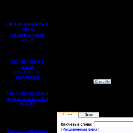
Откуда:
Организатор Dar и Nik
Махачкала
СистемаКруговая
Полная версия, ~
450
Формирование команд 
Мб
начала турнира и сооб
с музыкой и видео:
Отчеты и судейство -
Полная английская
по типу "/w Dar или /w
версия
удобнее.
Полная русская
Спорные ситуации буду
версия
назначаться результат
перевод от war2.ru на
Контроль времени - с 
базе перевода от СПК
то момент команда не 
поражение в туре. В с
–команде засчитывает
Другие версии и
снимается с турнира, 
файлы
доступные для
Смурфы к турниру не 
скачивания
»
13.6.20 12:25
Как подключиться и
играть в Warcraft 2
онлайн
Поиск
Права
Мы в социальных
Ключевые слова:
сетях:
[
Расширенный поиск
]
Warcraft 2 вконтакте