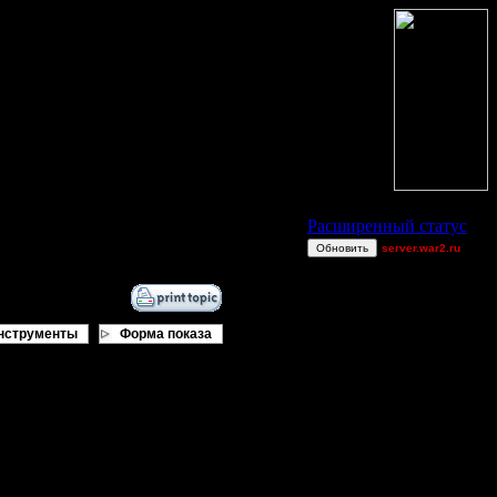
Статус Battle.Net
Расширенный статус
Обновить
server.war2.ru
~~~~~~~~~~~~~~~~~
Woozle~
Raiden~
нструменты
Форма показа
ring62
Shotgun
allanlai
Dj~
miguelperu
New Heroes Water
Map