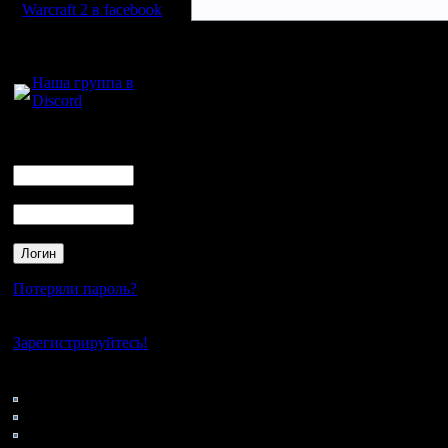
Warcraft 2 в facebook
Для голосового
общения:
Наша группа в
Discord
Логин
Ник
Пароль
Потеряли пароль?
Нет своего аккаунта?
Зарегистрируйтесь!
Кто на сайте
161: Гости
0: Пользователи
4121: Пользователи с