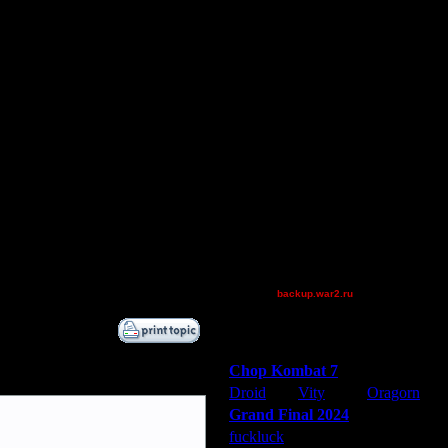
Droid
XDaVsterX
оставом определится за день до
Остальные игроки
AA.GreenGoblin
 сообщения кому нибудь из нас
саться в чате - выбирайте, что
Gourmet
В противном случае будет
Jordan4385
 insight сыгранных игр!
M4verick
ть пунктуальными. Если в какой-
QuilKs
 им считают техническое
riky
чает или не находится на сервере
или одного из игроков команда
Theboy
XuRnT[z]
[OH]TAKEOVER
[TD]CrUsH
backup.war2.ru
Остальные игроки
Победители турниров
Chop Kombat 7
Droid
Vity
Oragorn
Grand Final 2024
fuckluck
Extasey
ARMilitar