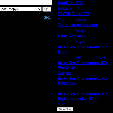
Qualifiers 2024
fuckluck
ARMilitar
Extasey
NWTR-Tour-2025
Vity
Nik5et
ARMilitar
Tournament for axecup
ARMilitar
Oragorn
Extasey
Chop Kombat 6
hurt
Ragner
Extasey
hurt's Sea Tournaments, 7/7:
Final
Extasey
Vity
Oragorn
hurt's Sea Tournaments, 6/7:
One Strait
Oragorn
ARMilitar
Extasey
hurt's Sea Tournaments, 5/7:
River fork
Extasey
ARMilitar
Doooda
hurt's Sea Tournaments, 4/7:
High seas combat BNE
Vity
ARMilitar
None
Show Older