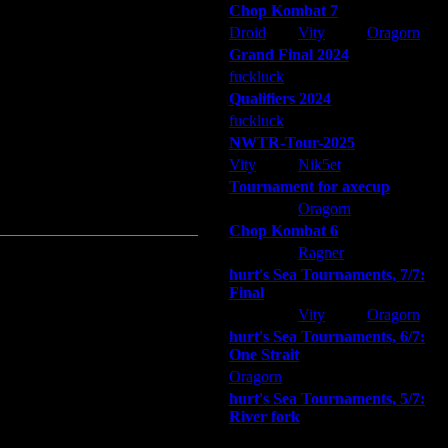
Chop Kombat 7
о, и иногда, лишние ресурсы очень
Droid
Vity
Oragorn
Grand Final 2024
 и "сдувает" весь голд у
е, в чопе, дело иногда доходит и
fuckluck
Extasey
ARMilitar
Qualifiers 2024
fuckluck
ARMilitar
Extasey
врага до блуда.(гов и прочее).
NWTR-Tour-2025
Vity
Nik5et
ARMilitar
Tournament for axecup
ARMilitar
Oragorn
Extasey
Chop Kombat 6
hurt
Ragner
Extasey
hurt's Sea Tournaments, 7/7:
Final
Extasey
Vity
Oragorn
hurt's Sea Tournaments, 6/7:
One Strait
 не очень сильный. НО МЛЯТЬ
Oragorn
ARMilitar
Extasey
й язык был включен и поэтому я
hurt's Sea Tournaments, 5/7:
барак. И поставил второй холл в
River fork
лся) - я умудрился блуд не
Extasey
ARMilitar
Doooda