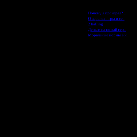
Последние статьи
·
Почему я проиграл? ..
·
О версиях игры и се..
·
2 halling
·
Деньги на новый сер..
·
Моральные нормы в и..
усом. За счет хилинга у меня было
 Так же и с кнехтами. Делал
и снова отправлял воевать.
ранспорты делать невидимыми!). Но
се ломает.
л))
л))