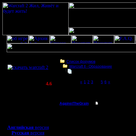
Скачать игру
бесплатно
Список форумов
Warcraft II - Образование
WarCraft 2 COMBAT
Играет ли кто хуманами?
(Warcraft II BNE 2.02+)
Page 4 of 6
«
1
2
3
[4]
5
6
»
Актуальная версия:
4.6
(февраль 2020)
Играет ли кто хуманами?
Совместимо с
Windows
AgainstTheGrain
Re: Играет ли кто 
XP/Vista/7/8/10
Полубог
угу, против равных ) 
Боевой релиз, ~
40 Мб
отличны от нуля )) Но
для игры по сети:
Регистрация:
--
Английская
версия
9.8.05
I'll mantain against the g
Русская
версия
Сообщений: 355