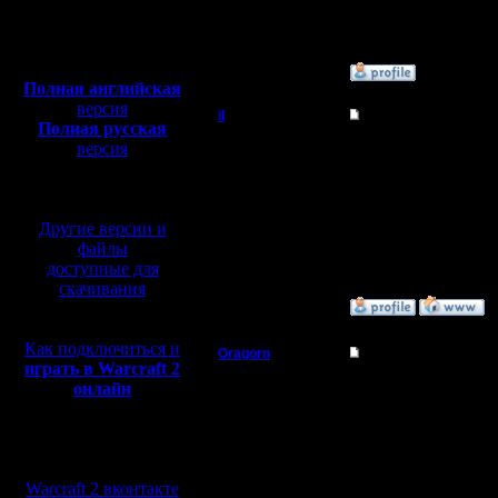
Откуда: Москва
Полная версия, ~
450
Мб
с музыкой и видео:
»
13.4.13 20:14
Полная английская
версия
il
Re: Играет ли кто 
Полная русская
Добрый Админ
версия
Хм, на моей памяти, а
грунтов вскрывает базу
перевод от war2.ru на
А вот зачем именно па
базе перевода от СПК
Регистрация:
10.5.06
Другие версии и
Сообщений: 2471
Откуда:
файлы
доступные для
скачивания
»
14.4.13 15:00
Как подключиться и
Oragorn
Re: Играет ли кто 
играть в Warcraft 2
Полубог
онлайн
Ещё раз подниму темку
Заметил, что вообще л
Регистрация:
прочих равных условия,
Мы в социальных
14.10.13
Сообщений: 914
Сегодня, целый день иг
сетях:
Откуда: Санкт-
Но одну игру, про про
Warcraft 2 вконтакте
Петербург
Люди тоже самое, тольк