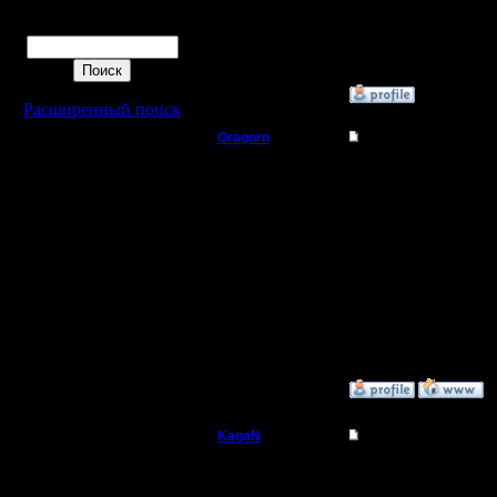
Сообщений: 564
Поиск
Откуда:
»
4.11.16 20:33
Расширенный поиск
Oragorn
Re: Играет ли кто 
Полубог
Цитата:
Я и сам первое время 
Регистрация:
6-7 соединений грифон
14.10.13
набеги, а потом при 
Сообщений: 914
Откуда: Санкт-
Где-то я читал, что н
Петербург
я никак не могу отказа
Цитата:
А это как правило пар
Да, это часто играет 
»
4.11.16 20:41
KagaN
Re: Играет ли кто 
Полубог
Код:
Да, это часто играет 