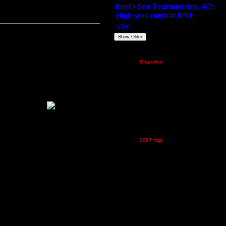
hurt's Sea Tournaments, 4/7:
High seas combat BNE
Vity
ARMilitar
None
Show Older
Пожертвования
Спасибо:
FX - $80 (домен)
Zelya - (турниры)
lesnik
Dar - (турниры)
Kagan - (турниры)
ают ГОЛДРЭЙПИНГ
се ломает.
vova1 - (хостинг)
tolsty - (хостинг)
Oragorn - (хостинг)
2007 год:
Spbwar - $400
Jade -$100
MasterKsa - $60
Lisak -$52
Cocka - $50
Konstkl - $50
Ldir - $50
Gadzila - $20
ательно тратил меньше золота.
 грифонами) Лечил рыцарей и
Feature -$10