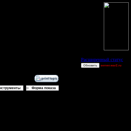
Статус Battle.Net
Расширенный статус
Обновить
server.war2.ru
TEST
JuggerNot24
2v2 GoW@Go0dzs~
нструменты
Форма показа
StarTale
Alligator
Jordan4385
При хорошем тайминге шансы далеко
derber
Equinox
Dj~ games ef
Dj~