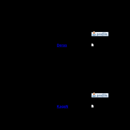
Регистрация:
Недавно стал свидетел
2.11.16
юге карты, юго-запад 
Сообщений: 564
каждому из противнико
Откуда:
Правда, все равно про
»
4.11.16 20:54
Deras
Re: Играет ли кто 
Захватчик
Мда...
Почитал я тут ваши со
Люди хороши только на
Регистрация:
13.8.16
Сообщений: 79
Откуда: Киев
»
7.11.16 20:24
KagaN
Re: Играет ли кто 
Полубог
Либо мне это только п
работает. По крайней 
А человечьими магами 
Регистрация: