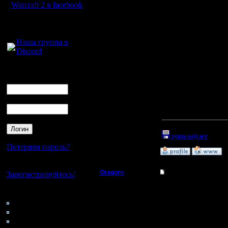
Warcraft 2 в facebook
блуде(!), и по разном
нужны!).
Для голосового
На лицо дисбаланс. Лю
общения:
противника. В чопе, т
Наша группа в
до блуда, который опят
Discord
Балисты - чаще дают о
Неужели, за людей игр
Логин
Хотелось бы увидеть о
Ник
А и да, чуть не забыл
Пароль
Vova1, Zub - герои!
[ Редактировано Khadga
Прикрепленный к со
хуманы)).wir
(Разм
Потеряли пароль?
»
30.1.16 17:17
Нет своего аккаунта?
Oragorn
Re: Играет ли кто 
Зарегистрируйтесь!
Полубог
В продолжении темы пр
Кто на сайте
ВЕЗУЧИЙ. Хотя и случ
63: Гости
Играли по его просьбе
Регистрация:
замедлился на секунд 
0: Пользователи
14.10.13
идиотской нычке, где 
4121: Пользователи с
Сообщений: 914
сделать. И золото мне