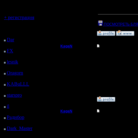
регистрацией
Откуда: Санкт-
Битва не удалась...................
Петербург
[ Редактировано Khadga
Вы гость здесь.
+ регистрация
Прикрепленный к со
ПОСМОТРЕТЬ БЛЯТ
Последний
»
30.1.16 20:06
посетитель:
Dar
: 24 Дней 9 ч. 34
м. назад
KagaN
Re: Играет ли кто 
FX
: 96 Дней 17 ч. 6
Полубог
Хах, только сегодня о
м. назад
lesnik
: 129 Дней 19 ч.
Приметил что на чоп
24 м. назад
Регистрация:
А это как правило пар
Oragorn
: 137 Дней 19
2.11.16
Сообщений: 564
ч. 33 м. назад
Откуда:
KABuLLL
: 165 Дней
18 ч. 42 м. назад
starspro
: 190 Дней 6 ч.
»
4.11.16 20:24
16 м. назад
il
: 261 Дней 16 ч. 22
м. назад
KagaN
Re: Играет ли кто 
Радибор
: 285 Дней 12
Полубог
Я и сам первое время 
ч. 9 м. назад
Хорошо запомнились и
Dark_Master
: 296
За счет хилинга у мен
Дней 14 ч. 25 м. назад
Регистрация:
Так же и с кнехтами.
2.11.16
снова отправлял воева