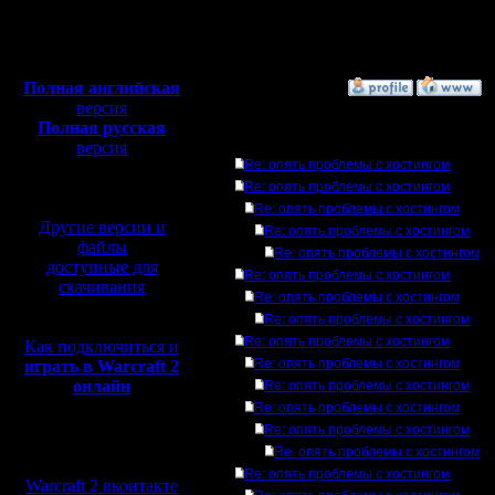
Откуда:
Н.Новгород
Полная версия, ~
450
Мб
с музыкой и видео:
Полная английская
»
12.4.09 14:49
версия
Полная русская
Ответов
версия
Re: опять проблемы с хостингом
перевод от war2.ru на
базе перевода от СПК
Re: опять проблемы с хостингом
Re: опять проблемы с хостингом
Другие версии и
Re: опять проблемы с хостингом
файлы
Re: опять проблемы с хостингом
доступные для
Re: опять проблемы с хостингом
скачивания
Re: опять проблемы с хостингом
Re: опять проблемы с хостингом
Re: опять проблемы с хостингом
Как подключиться и
Re: опять проблемы с хостингом
играть в Warcraft 2
онлайн
Re: опять проблемы с хостингом
Re: опять проблемы с хостингом
Re: опять проблемы с хостингом
Мы в социальных
Re: опять проблемы с хостингом
сетях:
Re: опять проблемы с хостингом
Warcraft 2 вконтакте