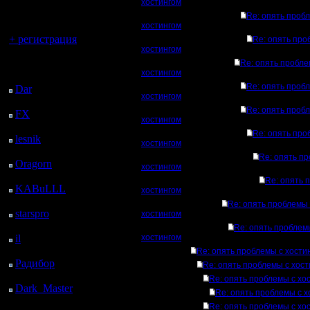
регистрацией
хостингом
Re: опять проб
Вы гость здесь.
хостингом
+ регистрация
Re: опять про
хостингом
Последний
Re: опять пробле
хостингом
посетитель:
Re: опять проб
Dar
: 27 Дней 17 ч. 42
хостингом
м. назад
Re: опять проб
FX
: 100 Дней 1 ч. 14
хостингом
м. назад
Re: опять про
lesnik
: 133 Дней 3 ч.
хостингом
32 м. назад
Re: опять п
Oragorn
: 141 Дней 3
хостингом
ч. 41 м. назад
Re: опять 
KABuLLL
: 169 Дней
хостингом
2 ч. 50 м. назад
Re: опять проблемы 
starspro
: 193 Дней 14
хостингом
ч. 24 м. назад
Re: опять проблем
il
: 265 Дней 30 м.
хостингом
назад
Re: опять проблемы с хости
Радибор
: 288 Дней 20
Re: опять проблемы с хост
ч. 17 м. назад
Re: опять проблемы с хо
Dark_Master
: 299
Re: опять проблемы с х
Дней 22 ч. 33 м. назад
Re: опять проблемы с хо