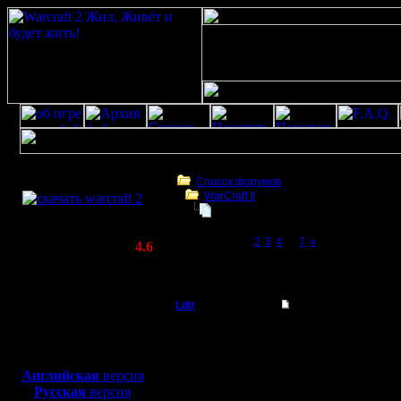
Скачать игру
бесплатно
Список форумов
WarCraft II
WarCraft 2 COMBAT
опять проблемы с хостингом
(Warcraft II BNE 2.02+)
Page 1 of 7
[1]
2
3
4
...
7
»
Актуальная версия:
4.6
(февраль 2020)
опять проблемы с хостингом
Совместимо с
Windows
Ldir
опять проблемы с х
XP/Vista/7/8/10
Админ
вот и опять проблемы
Боевой релиз, ~
40 Мб
сервер на стоечный. V
для игры по сети:
Регистрация:
--
Английская
версия
25.2.05
Warcraft 2 Forever!
Русская
версия
Сообщений: 1017