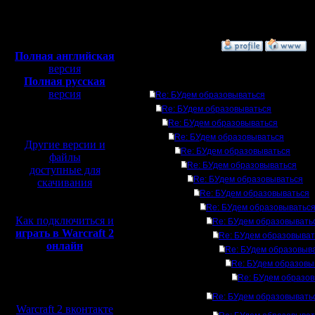
Откуда: Москва
Полная версия, ~
450
Мб
с музыкой и видео:
»
4.8.10 15:13
Полная английская
версия
Полная русская
Ответов
версия
Re: БУдем образовываться
перевод от war2.ru на
Re: БУдем образовываться
базе перевода от СПК
Re: БУдем образовываться
Re: БУдем образовываться
Другие версии и
Re: БУдем образовываться
файлы
Re: БУдем образовываться
доступные для
Re: БУдем образовываться
скачивания
Re: БУдем образовываться
Re: БУдем образовыватьс
Как подключиться и
Re: БУдем образовывать
играть в Warcraft 2
Re: БУдем образовыват
онлайн
Re: БУдем образовыв
Re: БУдем образовы
Re: БУдем образо
Мы в социальных
сетях:
Re: БУдем образовывать
Warcraft 2 вконтакте