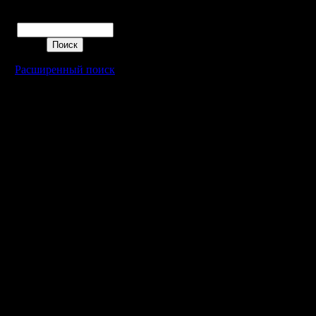
Поиск
Расширенный поиск
Warcraft 2 - скачать бесплатно русскую версию, warcraft 2 серве
- Генерация