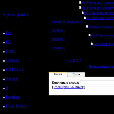
регистрацией
Re: Рубим лес правил
Re: Рубим лес правил
Вы гость здесь.
Re: Рубим лес прав
+ регистрация
Re: Немного о нес
теории и реальности
Последний
О пользе ускоре
посетитель:
пеонов...
Dar
: 27 Дней 16 ч. 17
Re: О пользе у
м. назад
пеонов...
FX
: 99 Дней 23 ч. 49
Re: О пользе 
м. назад
пеонов...
lesnik
: 133 Дней 2 ч. 7
м. назад
Oragorn
: 141 Дней 2
Page 5 of 5
«
1
2
3
4
[5]
ч. 16 м. назад
«
Предыдущая те
KABuLLL
: 169 Дней
1 ч. 25 м. назад
Поиск
Права
starspro
: 193 Дней 12
ч. 59 м. назад
Ключевые слова:
[
Расширенный поиск
]
il
: 264 Дней 23 ч. 4 м.
назад
Радибор
: 288 Дней 18
ч. 51 м. назад
Dark_Master
: 299
Дней 21 ч. 8 м. назад