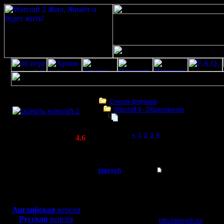
Скачать игру
бесплатно
Список форумов
Warcraft II - Образование
WarCraft 2 COMBAT
БУдем образовываться
(Warcraft II BNE 2.02+)
Page 5 of 5
«
1
2
3
4
[5]
Актуальная версия:
4.6
(февраль 2020)
БУдем образовываться
Совместимо с
Windows
stasych
БУдем образовыват
XP/Vista/7/8/10
Захватчик
чегойто давно мы сюда
Боевой релиз, ~
40 Мб
самообразовались и р
топик про 2тх на гове.
для игры по сети:
Регистрация:
Английская
версия
14.5.08
--
Русская
версия
Сообщений: 66
http://stasych.ru/
хоть ка