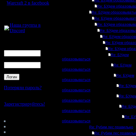
Re: БУдем образовыват
Warcraft 2 в facebook
Re: БУдем образовыв
Re: БУдем образовывать
Для голосового
Re: БУдем образовыват
общения:
Наша группа в
Re: БУдем образовыв
Discord
Re: БУдем образовы
Re: БУдем образо
Логин
Re: БУдем образ
Ник
Re: БУдем обра
Re: БУдем
Пароль
образовываться
Re: БУдем
образовываться
Re: БУдем
образовываться
Re: БУде
Потеряли пароль?
образовываться
Re: БУде
Нет своего аккаунта?
образовываться
Зарегистрируйтесь!
Re: БУд
образовываться
Кто на сайте
Re: Б
75: Гости
образовываться
0: Пользователи
Re: Рубим лес правильно
4121: Пользователи с
Re: Рубим лес правиль