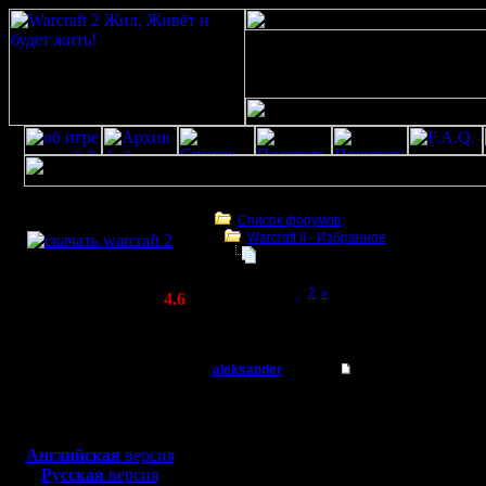
Скачать игру
бесплатно
Список форумов
Warсraft II - Избранное
WarCraft 2 COMBAT
КАРТА.
(Warcraft II BNE 2.02+)
Page 1 of 2
[1]
2
»
Актуальная версия:
4.6
(февраль 2020)
КАРТА.
Совместимо с
Windows
aleksander
КАРТА.
XP/Vista/7/8/10
Батрак
КАРТА "
Боевой релиз, ~
40 Мб
для игры по сети:
-ЗАЩИТА
Регистрация:
Английская
версия
8.1.12
Русская
версия
КАРТА С
Сообщений: 9