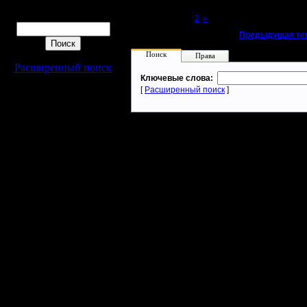
Поиск
Page 1 of 2
[1]
2
»
«
Предыдущая те
Поиск
Права
Расширенный поиск
Ключевые слова:
[
Расширенный поиск
]
Warcraft 2 - скачать бесплатно русскую версию, warcraft 2 серве
- Генерация