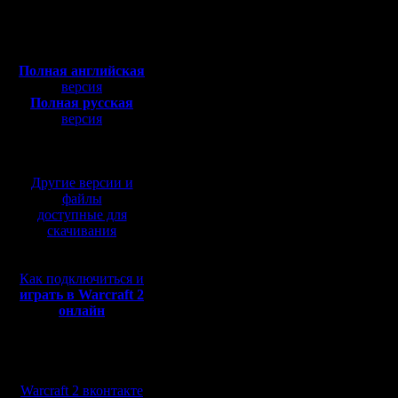
Откуда:
ОСНОВЕ "
Полная версия, ~
450
Мб
Вы собир
с музыкой и видео:
Полная английская
дерево.
версия
Полная русская
Дерево - 
версия
перевод от war2.ru на
ограниче
базе перевода от СПК
плантаци
Другие версии и
Золото -
файлы
доступные для
прод=бит
скачивания
шахте ну
Как подключиться и
играть в Warcraft 2
онлайн
СТАРТ ИГ
Нужно за
Мы в социальных
соседями
сетях:
Warcraft 2 вконтакте