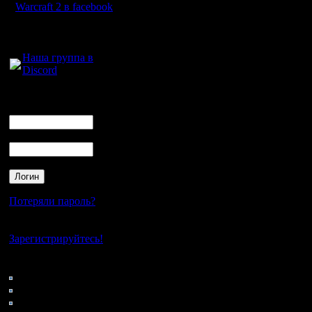
обоюдном
Warcraft 2 в facebook
добычу
Для голосового
общения:
ресурсов
Наша группа в
Discord
FFA.
Союзы ну
Логин
Ник
игре поск
Пароль
поправит
позицию.
заранее и
Потеряли пароль?
Нет своего аккаунта?
Танк - п
Зарегистрируйтесь!
Элита - 
Кто на сайте
101: Гости
паладинов
0: Пользователи
4121: Пользователи с
Супер ге