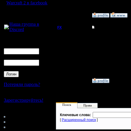
Warcraft 2 в facebook
Для голосового
»
12.6.12 17:37
общения:
Наша группа в
FX
Статус Battle.net на
Discord
Неплохо бы выводить в
Логин
server.war2.ru ну и ес
Ник
Регистрация:
15.8.06
Пароль
Сообщений: 395
Откуда:
»
10.6.12 04:05
Потеряли пароль?
Нет своего аккаунта?
Зарегистрируйтесь!
Поиск
Права
Кто на сайте
Ключевые слова:
114: Гости
[
Расширенный поиск
]
0: Пользователи
4121: Пользователи с