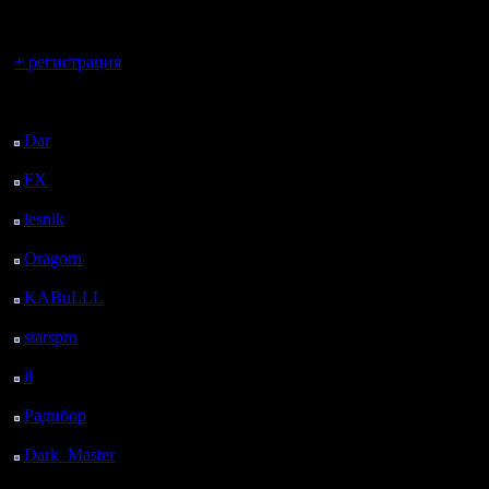
регистрацией
Вы гость здесь.
+ регистрация
Последний
посетитель:
Dar
: 25 Дней 7 ч. 15
м. назад
FX
: 97 Дней 14 ч. 47
м. назад
lesnik
: 130 Дней 17 ч.
5 м. назад
Oragorn
: 138 Дней 17
ч. 14 м. назад
KABuLLL
: 166 Дней
16 ч. 23 м. назад
starspro
: 191 Дней 3 ч.
57 м. назад
il
: 262 Дней 14 ч. 2 м.
назад
Радибор
: 286 Дней 9
ч. 49 м. назад
Dark_Master
: 297
Дней 12 ч. 5 м. назад