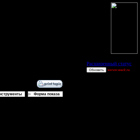
Статус Battle.Net
Расширенный статус
Обновить
server.war2.ru
Dj~ games ef
Dj~
Eon
нструменты
Форма показа
Achille$$
Alligator
ring62
8472
я, не так уж и глупо.
2v2 GoW@Go0dzs~
QuilKs
StarTale