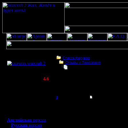
Скачать игру
бесплатно
Список форумов
Отзывы и Пожелания
WarCraft 2 COMBAT
Статус Battle.net на сайте
(Warcraft II BNE 2.02+)
Актуальная версия:
4.6
(февраль 2020)
Статус Battle.net на сайте
Совместимо с
Windows
il
Re: Статус Battle.ne
XP/Vista/7/8/10
Добрый Админ
Да, думаю, ты как всегд
Боевой релиз, ~
40 Мб
Одно дело, когда смутн
Надо будет сделать все
для игры по сети:
Регистрация:
Английская
версия
10.5.06
Русская
версия
Сообщений: 2471