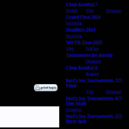
Chop Kombat 7
Droid
Vity
Oragorn
Grand Final 2024
fuckluck
Extasey
ARMilitar
Qualifiers 2024
fuckluck
ARMilitar
Extasey
 сайт отображался и статус
т тоже заходить будут...
NWTR-Tour-2025
Vity
Nik5et
ARMilitar
Tournament for axecup
ARMilitar
Oragorn
Extasey
Chop Kombat 6
hurt
Ragner
Extasey
hurt's Sea Tournaments, 7/7:
Final
Extasey
Vity
Oragorn
hurt's Sea Tournaments, 6/7:
One Strait
Oragorn
ARMilitar
Extasey
hurt's Sea Tournaments, 5/7:
River fork
Extasey
ARMilitar
Doooda