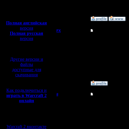
Откуда:
Полная версия, ~
450
Мб
с музыкой и видео:
»
14.6.12 18:25
Полная английская
версия
FX
Re: Статус Battle.ne
Полная русская
версия
Можно подумать на нем
перевод от war2.ru на
Можно сделать на обои
базе перевода от СПК
Да и врядли уже в ста
Регистрация:
15.8.06
Другие версии и
Сообщений: 395
файлы
Откуда:
доступные для
скачивания
»
13.6.12 07:18
Как подключиться и
il
Re: Статус Battle.ne
играть в Warcraft 2
онлайн
Добрый Админ
Да, тоже думал об это
Регистрация:
Мы в социальных
10.5.06
сетях:
Сообщений: 2471
Warcraft 2 вконтакте
Откуда: