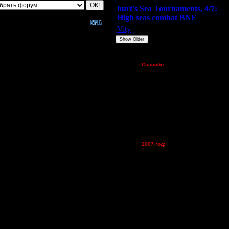
hurt's Sea Tournaments, 4/7:
High seas combat BNE
Vity
ARMilitar
None
Show Older
Пожертвования
Спасибо:
FX - $80 (домен)
Zelya - (турниры)
lesnik
Dar - (турниры)
Kagan - (турниры)
vova1 - (хостинг)
tolsty - (хостинг)
Oragorn - (хостинг)
2007 год:
Spbwar - $400
Jade -$100
MasterKsa - $60
Lisak -$52
Cocka - $50
Konstkl - $50
Ldir - $50
Gadzila - $20
Feature -$10