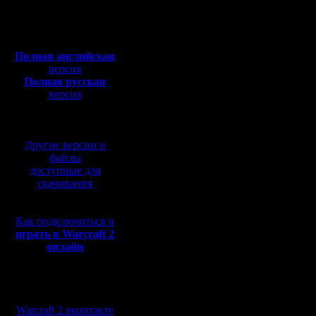
Откуда:
tolsty пиш
Полная версия, ~
450
Мб
Ил ))) В 
с музыкой и видео:
Полная английская
Рио спец
версия
Полная русская
Перед иг
версия
перевод от war2.ru на
хостера с
базе перевода от СПК
команда 
Другие версии и
комнату и
файлы
доступные для
слышит иг
скачивания
Как подключиться и
Ну да, ло
играть в Warcraft 2
онлайн
обратил 
было вчер
Мы в социальных
И хорошо
сетях:
Warcraft 2 вконтакте