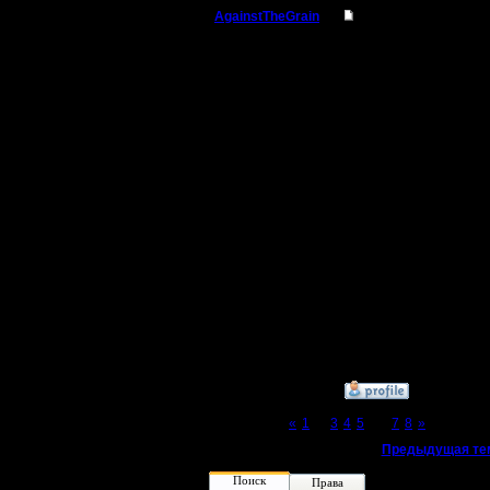
AgainstTheGrain
Re: Для фана
Полубог
Аналогич
глядел, н
Регистрация:
9.8.05
Сегодня с
Сообщений: 355
Откуда: Москва
перегово
вечера, н
давай!
--
I'll mantai
»
20.8.15 10:21
Page 6 of 8
«
1
...
3
4
5
[6]
7
8
»
«
Предыдущая те
Поиск
Права