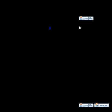
--
I'll mantai
»
19.8.15 23:04
il
Re: Для фана
Добрый Админ
Хотел зай
наших не
Регистрация:
10.5.06
жизнь, в 
Сообщений: 2471
Откуда:
заходить,
Давайте 
договори
и на завт
Я - за.
»
20.8.15 01:05