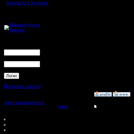
сделать к
Warcraft 2 в facebook
само по 
Для голосового
общения:
перемеща
Наша группа в
Discord
это каждо
Впрочем, 
Логин
Ник
раз когда
Пароль
[ Редакти
20:43 ]
Потеряли пароль?
»
30.7.15 21:43
Нет своего аккаунта?
Зарегистрируйтесь!
tolsty
Re: Для фана
Кто на сайте
Полубог
сомневаю
156: Гости
0: Пользователи
управлен
Регистрация:
4121: Пользователи с
13.5.14