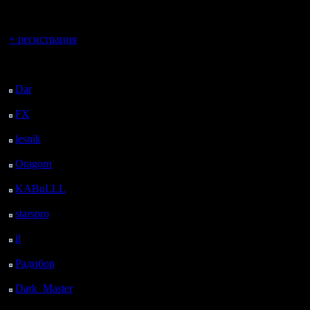
регистрацией
понимаю,
Сообщений: 855
Откуда:
Вы гость здесь.
в вар скр
+ регистрация
РК приде
Последний
переноси
посетитель:
Dar
: 25 Дней 15 ч. 23
комнату. Х
м. назад
FX
: 97 Дней 22 ч. 55
программе
м. назад
lesnik
: 131 Дней 1 ч.
хотелось
13 м. назад
Oragorn
: 139 Дней 1
лезли в н
ч. 22 м. назад
Конечно, 
KABuLLL
: 167 Дней
31 м. назад
группы, 
starspro
: 191 Дней 12
ч. 5 м. назад
права по
il
: 262 Дней 22 ч. 10
м. назад
части гр
Радибор
: 286 Дней 17
ч. 57 м. назад
уже в чат
Dark_Master
: 297
Дней 20 ч. 14 м. назад
на коман