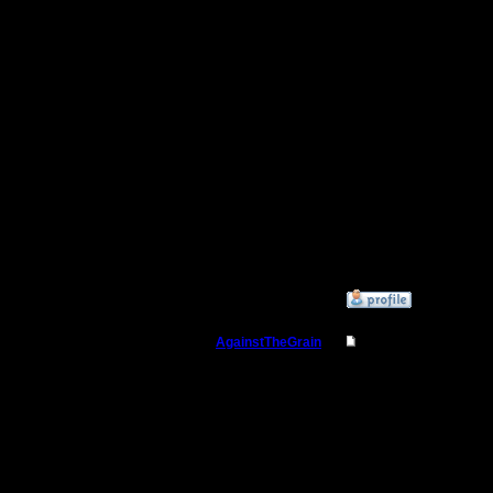
Камрады, 
процессе
Регистрация:
9.8.05
организа
Сообщений: 355
Откуда: Москва
(полу)соб
Голова кр
--
I'll mantai
»
7.8.15 20:09
AgainstTheGrain
Re: Для фана
Полубог
Сегодня 
ожидаетс
Регистрация:
9.8.05
Сообщений: 355
Откуда: Москва