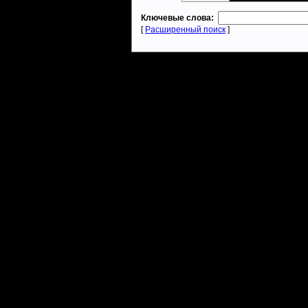
Ключевые слова:
[
Расширенный поиск
]
Warcraft 2 - скачать бесплатно русскую версию, warcraft 2 серве
- Генерация