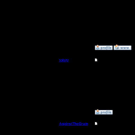
средств 
аська, ну
Сегодня 
»
5.8.15 18:37
tolsty
Re: Для фана
Полубог
играем
Регистрация:
13.5.14
Сообщений: 855
Откуда:
»
5.8.15 18:42
AgainstTheGrain
Re: Для фана
Полубог