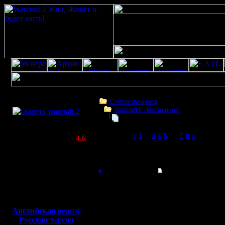
Скачать игру
бесплатно
Список форумов
Warсraft II - Избранное
WarCraft 2 COMBAT
Для фана
(Warcraft II BNE 2.02+)
Page 6 of 8
«
1
...
3
4
5
[6]
7
8
»
Актуальная версия:
4.6
(февраль 2020)
Для фана
Совместимо с
Windows
il
Re: Для фана
XP/Vista/7/8/10
Добрый Админ
Цитата:
Боевой релиз, ~
40 Мб
для игры по сети:
Регистрация:
Английская
версия
10.5.06
Русская
версия
Сообщений: 2471