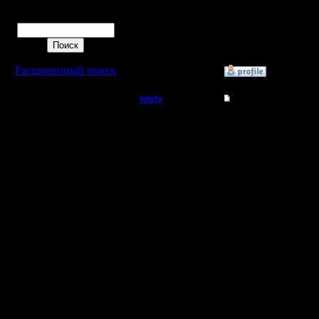
РК разде
Поиск
комнаты.
Расширенный поиск
»
31.7.15 10:16
tolsty
Re: Для фана
Полубог
Напишу з
надо буде
Регистрация:
13.5.14
закрепить
Сообщений: 855
Откуда:
Вот обра
возможно
дней вдов
собрать н
меня 4-5 
контакте 