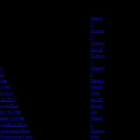
Автор
KagaN
il
Oragorn
il
Oragorn
KagaN
Oragorn
il
p
Oragorn
hop
il
Chop
Zubator
 Chop
KagaN
по Chop
tolsty
 по Chop
KagaN
ир по Chop
KagaN
нир по Chop
Dar
урнир по Chop
KagaN
турнир по Chop
il
 турнир по Chop
Oragorn
ый турнир по Chop
tolsty