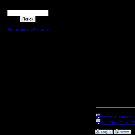
Зарезервированные по
Поиск
1 (красный) игрок - с
2 (синий) игрок №1
3 (зелёный) игрок №2
4 (сиреневый) - стрим
1."Хост"(стример или 
Расширенный поиск
папке.
Причём, если он её в р
Очерёдность захода "и
2."Хост" переключаетс
Это нужно для того, ч
XV. СТРИМ и КОММЕН
Стримить нас согласил
Из русского сообществ
игры в чоп...
Толсти и Рогвольд - в
[ Редактировано Oragor
[ Редактировано Oragor
Прикрепленный к со
chopdice_adm.zip
(
Mini Chop Farms [
»
11.2.17 15:05