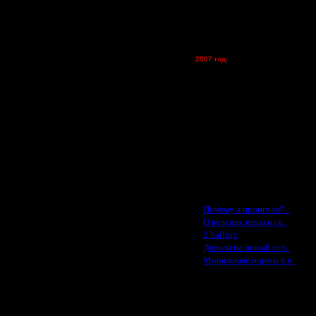
Kagan - (турниры)
тальных участников. В противном
vova1 - (хостинг)
ом свой основной ник. Это
tolsty - (хостинг)
Oragorn - (хостинг)
татов в турнире. При наличии
2007 год:
ии судьи, назначенного
Spbwar - $400
Jade -$100
MasterKsa - $60
а. Не знание, не освобождает от
Lisak -$52
-019-01-51 )
Cocka - $50
Konstkl - $50
Ldir - $50
Gadzila - $20
 в maps она себя будет нормально
Feature -$10
аете ярлык на chopdice.exe и
Последние статьи
то поспрашивать, и вы ему
·
Почему я проиграл? ..
·
О версиях игры и се..
·
2 halling
·
Деньги на новый сер..
·
Моральные нормы в и..