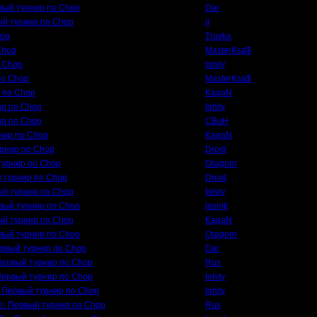
вый турнир по Chop
Dar
ый турнир по Chop
il
hop
Travka
Chop
MasterKsa$
 Chop
tolsty
по Chop
MasterKsa$
 по Chop
KagaN
ир по Chop
tolsty
ир по Chop
CBuH
нир по Chop
KagaN
урнир по Chop
Droid
турнир по Chop
Oragorn
 турнир по Chop
Droid
ый турнир по Chop
tolsty
вый турнир по Chop
lesnik
ый турнир по Chop
KagaN
вый турнир по Chop
Oragorn
ервый турнир по Chop
Dar
Первый турнир по Chop
Rus
Первый турнир по Chop
tolsty
 Первый турнир по Chop
tolsty
e: Первый турнир по Chop
Rus