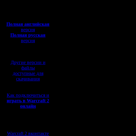
Откуда: Санкт-
I. ЧОПОВСКИЙ ТУРНИ
Петербург
Полная версия, ~
450
Впервые (!) русское с
Мб
турниров будет больше
с музыкой и видео:
II. СИСТЕМА.
Полная английская
версия
1) Если придёт 10 чел
Полная русская
столько игр, сколько и
версия
2) Если будет больше 
перевод от war2.ru на
придёт.
базе перевода от СПК
*Можно попробовать со
сделать турнир двух-
Другие версии и
файлы
III. ДАТА И ВРЕМЯ.
доступные для
скачивания
Основное время турнир
резервный день – субб
IV. КАРТЫ.
Как подключиться и
CHOP, только ЧОП и ни
играть в Warcraft 2
онлайн
V. СКОРОСТЬ И СТА
Ввиду того, что у нас
По умолчанию, все иг
Мы в социальных
другой скорости – пус
сетях:
Warcraft 2 вконтакте
VI. СУДЕЙСТВО И ЗАП