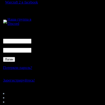
Warcraft 2 в facebook
1) Наверняка будут те,
мы всем доверяем.) и 
Для голосового
2) Те игры, где нет су
общения:
3) Ну, и разумеется, 
Наша группа в
VII. «ВЫЧЁРКИВАНИЕ
Discord
Осталась одна карта и
Логин
VIII. ПРЕДВАРИТЕЛ
Ник
1. Vova1
2. Oragorn
Пароль
3. Dar
4. iL
5. Kagan
6. Travka
7. Chucha
8. Hellsing
Потеряли пароль?
9. Incvizitor83
10. Zub
11. Droid
Нет своего аккаунта?
Зарегистрируйтесь!
(БУДЕТ ОБНОВЛЯТЬС
IX. В случае выявлен
Кто на сайте
дисквалифицируются, 
47: Гости
0: Пользователи
Х. Игрок, подтверждаю
допускается. Уважите
4121: Пользователи с
турнир в следующих ту