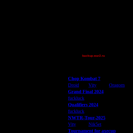
boogiemaster
ройдёт как надо – то чоповских
DGF~LilDude
JayHawkerz
P!NK
Pangster2015
 в том, что новички сыграют
riky
Theboy
исит от того, сколько людей
XuRnT[z]
- кик, а остальные круговик),
backup.war2.ru
Остальные игроки
Победители турниров
 не успеем, то у нас есть
Chop Kombat 7
Droid
Vity
Oragorn
Grand Final 2024
fuckluck
Extasey
ARMilitar
Qualifiers 2024
fuckluck
ARMilitar
Extasey
NWTR-Tour-2025
 оба игрока согласны играть на
Vity
Nik5et
ARMilitar
Tournament for axecup