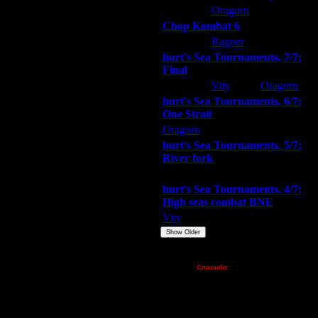
ARMilitar
Oragorn
Extasey
торый может создавать игры. У нас,
Chop Kombat 6
hurt
Ragner
Extasey
hurt's Sea Tournaments, 7/7:
Final
Extasey
Vity
Oragorn
hurt's Sea Tournaments, 6/7:
One Strait
Oragorn
ARMilitar
Extasey
hurt's Sea Tournaments, 5/7:
River fork
Extasey
ARMilitar
Doooda
hurt's Sea Tournaments, 4/7:
High seas combat BNE
Vity
ARMilitar
None
Show Older
Пожертвования
воправных действий
Спасибо:
FX - $80 (домен)
Zelya - (турниры)
з уважительных причин не
lesnik
во в запрете участия покинувшего
Dar - (турниры)