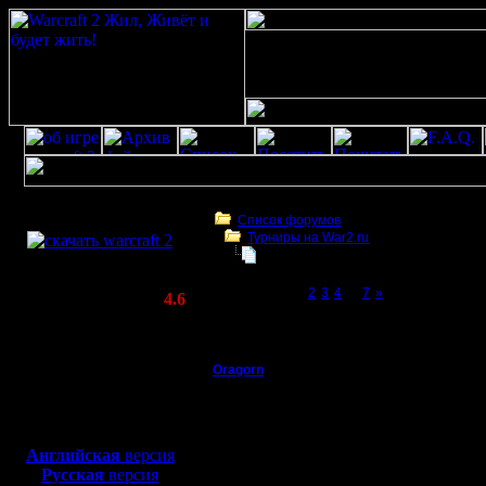
Скачать игру
бесплатно
Список форумов
Турниры на War2.ru
WarCraft 2 COMBAT
Первый турнир по Chop'y. 2017
(Warcraft II BNE 2.02+)
Page 1 of 7
[1]
2
3
4
...
7
»
Актуальная версия:
4.6
(февраль 2020)
Первый турнир по Chop'y. 2017
Совместимо с
Windows
Oragorn
Первый турнир по Cho
XP/Vista/7/8/10
Полубог
Турнир по CHOP’у сред
Боевой релиз, ~
40 Мб
ЗАПИСЫВАЕМСЯ. Те, кт
будете).
для игры по сети:
Регистрация:
Английская
версия
14.10.13
ОСНОВНЫЕ ПОЛОЖЕ
Русская
версия
Сообщений: 914