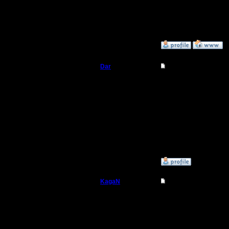
уравнени
привыкли 
»
25.9.18 22:29
Dar
Re: Понизить эффек
Полубог
Хорошие 
людей оч
Регистрация:
21.7.16
справляю
Сообщений: 449
Откуда:
Махачкала
»
26.9.18 23:14
KagaN
Re: Понизить эффек
Полубог
Идея мож
кому зах
Регистрация:
2.11.16