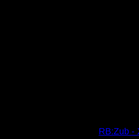
Можно сд
грифонов
например
То-то же 
Его авто
будет вкл
Не зря, в
времени 
хуманов 
академии
RB:Zub -