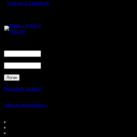
Warcraft 2 в facebook
огр прот
Для голосового
в 3 раза
общения:
некоторо
Наша группа в
Discord
пропадает
Логин
козырь ор
Ник
Пароль
Предлага
Потеряли пароль?
эффектив
Нет своего аккаунта?
Зарегистрируйтесь!
(жажда к
вместо 2x
Кто на сайте
45: Гости
Чтобы ог
0: Пользователи
4121: Пользователи с