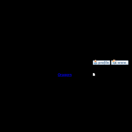
Такие ве
когда пи
ложил орг
--
Warcraft 
»
28.9.18 15:09
Oragorn
Re: Понизить эффек
Полубог
Цитата:
Регистрация:
14.10.13
Приветст
Сообщений: 914
Откуда: Санкт-
Петербург
юнитов м
карте. Т