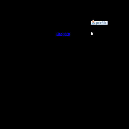
занимать
Сообщений: 564
Откуда:
»
27.9.18 18:59
Oragorn
Re: Понизить эффек
Полубог
Цитата:
Регистрация:
14.10.13
Идея мож
Сообщений: 914
Откуда: Санкт-
Петербург
кому зах
занимать
Сделать м
тогда при
создават