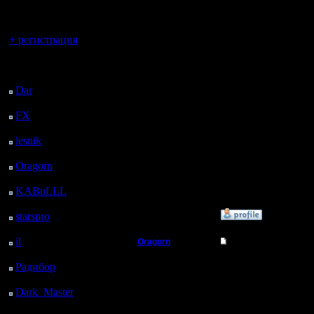
становилс
регистрацией
эффектив
Вы гость здесь.
+ регистрация
Последний
Может мо
посетитель:
экзешник
Dar
: 27 Дней 12 ч. 21
м. назад
эти значе
FX
: 99 Дней 19 ч. 53
м. назад
патчем?
lesnik
: 132 Дней 22 ч.
11 м. назад
Oragorn
: 140 Дней 22
ч. 20 м. назад
Что дума
KABuLLL
: 168 Дней
21 ч. 29 м. назад
»
25.9.18 20:22
starspro
: 193 Дней 9 ч.
3 м. назад
il
: 264 Дней 19 ч. 9 м.
Oragorn
Re: Понизить эффек
назад
Полубог
Цитата:
Радибор
: 288 Дней 14
ч. 56 м. назад
Dark_Master
: 299
Регистрация:
14.10.13
Дней 17 ч. 12 м. назад
Сообщений: 914