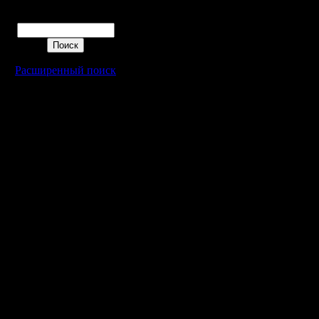
Что дума
Откуда: Санкт-
Поиск
Петербург
Варкрфт 
не обновл
Расширенный поиск
него игру
обновляю
нет смысл
каким-то
решаться
вакрафт2
пипла не 
нему инт
А оставш
уже и не 