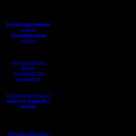
Bloodlust
Сообщений: 395
Полная версия, ~
450
Откуда:
Мб
с музыкой и видео:
Стоимость
Полная английская
версия
Время из
Полная русская
Стоимост
версия
перевод от war2.ru на
Радиус: 6
базе перевода от СПК
Цель: орг
Другие версии и
файлы
Эффект: 
доступные для
скачивания
кастоват
юниты (ка
Как подключиться и
У цели у
играть в Warcraft 2
онлайн
проникаю
(подробне
Мы в социальных
сетях:
"механика
Warcraft 2 вконтакте