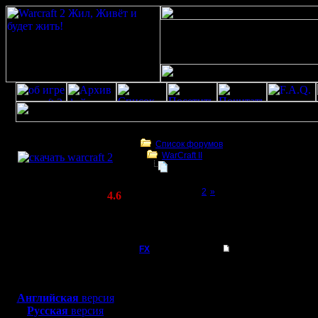
Скачать игру
бесплатно
Список форумов
WarCraft II
WarCraft 2 COMBAT
Понизить эффективность Bloodlus
(Warcraft II BNE 2.02+)
Page 1 of 2
[1]
2
»
Актуальная версия:
4.6
(февраль 2020)
Понизить эффективность Bloodlust (жаж
Совместимо с
крови)
Windows
XP/Vista/7/8/10
FX
Понизить эффективн
Цитата:
Боевой релиз, ~
40 Мб
для игры по сети:
Английская
версия
Регистрация:
Русская
версия
15.8.06