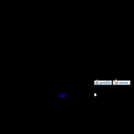
"уравнов
Только то
блуд пофи
ещё. Что
глобальны
хехе, гля
близзы вс
»
27.9.18 20:20
Ldir
Re: Понизить эффек
Админ
Приветст
юнитов м
Регистрация:
25.2.05
карте.
Сообщений: 1017
Откуда:
Н.Новгород