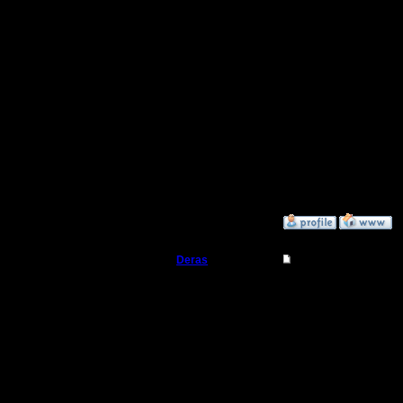
делались,
ударом ло
Приветст
Всё же, 
это сдел
всех игро
»
28.9.18 19:10
Deras
Re: Понизить эффек
Захватчик
А может 
эффекти
Регистрация:
13.8.16
Понизить
Сообщений: 79
Откуда: Киев
мане,нап