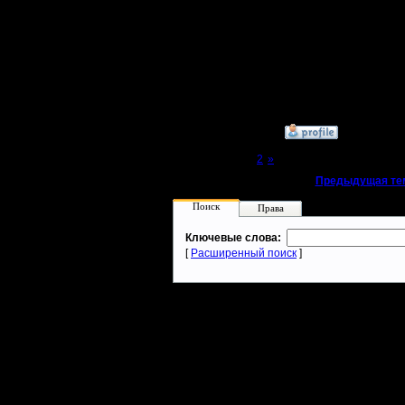
Хилить п
той же сх
блуд на о
»
17.10.18 21:26
Page 1 of 2
[1]
2
»
«
Предыдущая те
Поиск
Права
Ключевые слова:
[
Расширенный поиск
]
Warcraft 2 - скачать бесплатно русскую версию, warcraft 2 серве