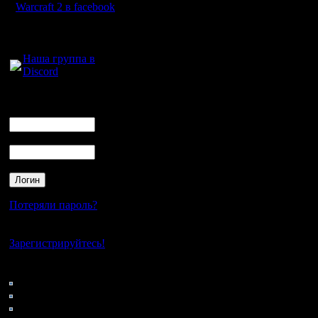
Warcraft 2 в facebook
Для голосового
общения:
Наша группа в
Discord
Логин
Ник
Пароль
Потеряли пароль?
Нет своего аккаунта?
Зарегистрируйтесь!
Кто на сайте
46: Гости
0: Пользователи
4121: Пользователи с