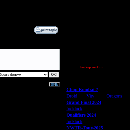
He-Man
Q
mnmike
Quaaka
Остальные игроки
AA.GreenGoblin
Becks
FFAsonly
sale39
tyrus
backup.war2.ru
Остальные игроки
Победители турниров
Chop Kombat 7
Droid
Vity
Oragorn
Grand Final 2024
fuckluck
Extasey
ARMilitar
Qualifiers 2024
fuckluck
ARMilitar
Extasey
NWTR-Tour-2025