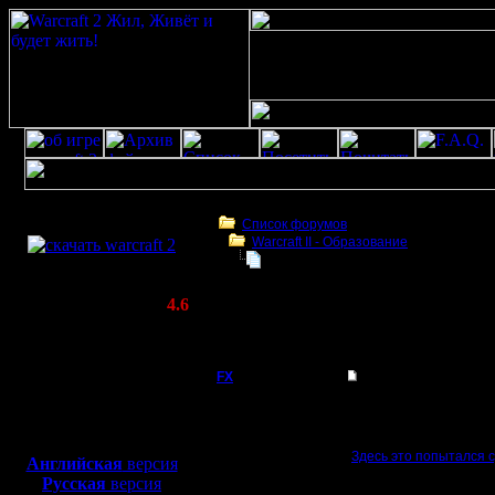
Скачать игру
бесплатно
Список форумов
Warcraft II - Образование
WarCraft 2 COMBAT
Можно ли сравнить Warcraft 2 и по
(Warcraft II BNE 2.02+)
Актуальная версия:
4.6
(февраль 2020)
Можно ли сравнить Warcraft 2 и покер ?
Совместимо с
Windows
FX
Можно ли сравнить W
XP/Vista/7/8/10
Можно ли сравнить War
Боевой релиз, ~
40 Мб
Или может даже мини-
для игры по сети:
Здесь это попытался с
Английская
версия
Регистрация:
Русская
версия
15.8.06