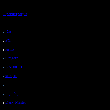
регистрацией
Вы гость здесь.
+ регистрация
Последний
посетитель:
Dar
: 25 Дней 1 ч. 10
м. назад
FX
: 97 Дней 8 ч. 42
м. назад
lesnik
: 130 Дней 11 ч.
назад
Oragorn
: 138 Дней 11
ч. 9 м. назад
KABuLLL
: 166 Дней
10 ч. 18 м. назад
starspro
: 190 Дней 21
ч. 52 м. назад
il
: 262 Дней 7 ч. 57 м.
назад
Радибор
: 286 Дней 3
ч. 44 м. назад
Dark_Master
: 297
Дней 6 ч. 1 м. назад