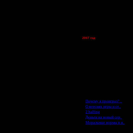
Zelya - (турниры)
lesnik
Dar - (турниры)
Kagan - (турниры)
vova1 - (хостинг)
tolsty - (хостинг)
Oragorn - (хостинг)
2007 год:
Spbwar - $400
Jade -$100
MasterKsa - $60
Lisak -$52
Cocka - $50
Konstkl - $50
Ldir - $50
Gadzila - $20
Feature -$10
Последние статьи
·
Почему я проиграл? ..
·
О версиях игры и се..
·
2 halling
·
Деньги на новый сер..
·
Моральные нормы в и..