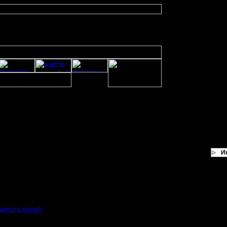
кер ?
И
arcraft 2 и покер ?
craft 2 и покер ?
игру такую кто-нибудь сделает?
делать stasych