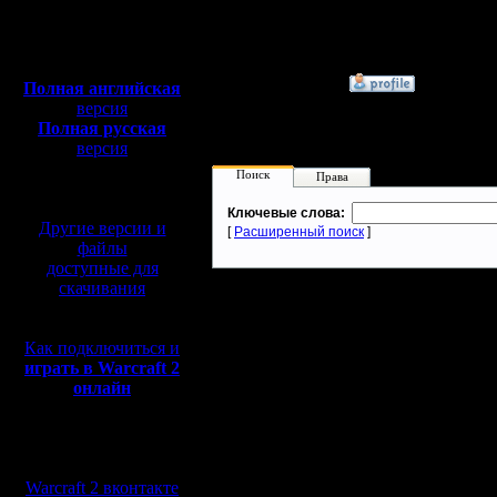
Сообщений: 395
Откуда:
Полная версия, ~
450
Мб
с музыкой и видео:
»
23.6.19 02:40
Полная английская
версия
Полная русская
версия
перевод от war2.ru на
Поиск
Права
базе перевода от СПК
Ключевые слова:
Другие версии и
[
Расширенный поиск
]
файлы
доступные для
скачивания
Как подключиться и
играть в Warcraft 2
онлайн
Мы в социальных
сетях:
Warcraft 2 вконтакте