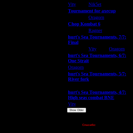
Vity
Nik5et
ARMilitar
Tournament for axecup
ARMilitar
Oragorn
Extasey
Chop Kombat 6
hurt
Ragner
Extasey
hurt's Sea Tournaments, 7/7:
Final
Extasey
Vity
Oragorn
hurt's Sea Tournaments, 6/7:
One Strait
Oragorn
ARMilitar
Extasey
hurt's Sea Tournaments, 5/7:
River fork
Extasey
ARMilitar
Doooda
hurt's Sea Tournaments, 4/7:
High seas combat BNE
Vity
ARMilitar
None
Show Older
Пожертвования
Спасибо:
FX - $80 (домен)