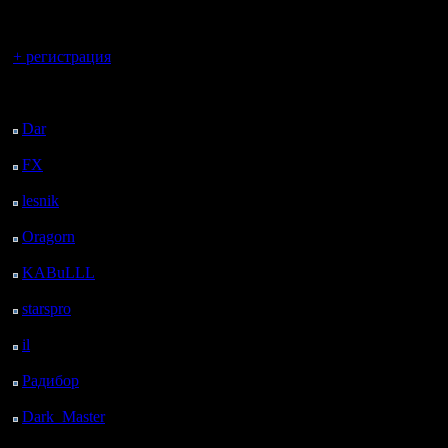
регистрацией
Вы гость здесь.
+ регистрация
Последний
посетитель:
Dar
: 27 Дней 18 ч. 39
м. назад
FX
: 100 Дней 2 ч. 11
м. назад
lesnik
: 133 Дней 4 ч.
29 м. назад
Oragorn
: 141 Дней 4
ч. 38 м. назад
KABuLLL
: 169 Дней
3 ч. 47 м. назад
starspro
: 193 Дней 15
ч. 21 м. назад
il
: 265 Дней 1 ч. 27 м.
назад
Радибор
: 288 Дней 21
ч. 14 м. назад
Dark_Master
: 299
Дней 23 ч. 30 м. назад