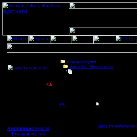
Скачать игру
бесплатно
Список форумов
Warcraft II - Образование
WarCraft 2 COMBAT
Можно ли сравнить Warcraft 2 и по
(Warcraft II BNE 2.02+)
Актуальная версия:
4.6
(февраль 2020)
Можно ли сравнить Warcraft 2 и покер ?
Совместимо с
Windows
FX
Можно ли сравнить W
XP/Vista/7/8/10
Можно ли сравнить War
Боевой релиз, ~
40 Мб
Или может даже мини-
для игры по сети:
Здесь это попытался с
Английская
версия
Регистрация:
Русская
версия
15.8.06