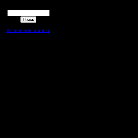
Поиск
Расширенный поиск
Warcraft 2 - скачать бесплатно русскую версию, warcraft 2 серве
- Генерация