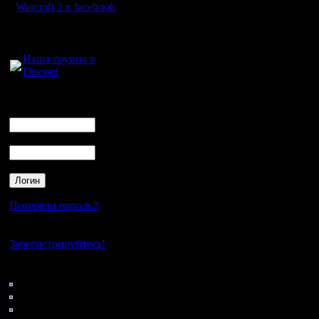
Warcraft 2 в facebook
Для голосового
общения:
Наша группа в
Discord
Логин
Ник
Пароль
Потеряли пароль?
Нет своего аккаунта?
Зарегистрируйтесь!
Кто на сайте
108: Гости
0: Пользователи
4121: Пользователи с