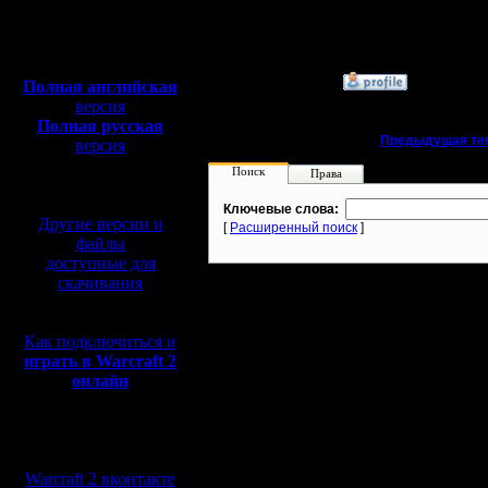
Сообщений: 395
Откуда:
Полная версия, ~
450
Мб
с музыкой и видео:
»
23.6.19 02:40
Полная английская
версия
Полная русская
«
Предыдущая те
версия
перевод от war2.ru на
Поиск
Права
базе перевода от СПК
Ключевые слова:
Другие версии и
[
Расширенный поиск
]
файлы
доступные для
скачивания
Как подключиться и
играть в Warcraft 2
онлайн
Мы в социальных
сетях:
Warcraft 2 вконтакте