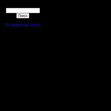
Поиск
Расширенный поиск
Warcraft 2 - скачать бесплатно русскую версию, warcraft 2 серве
- Генерация