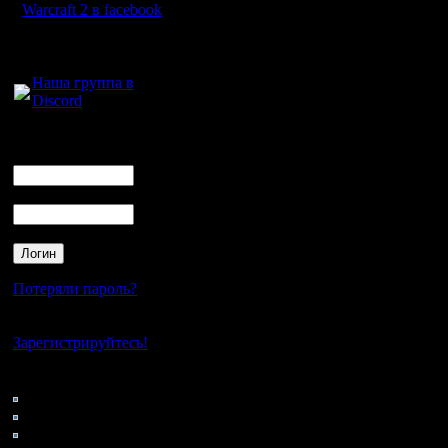
Warcraft 2 в facebook
Для голосового
общения:
Наша группа в
Discord
Логин
Ник
Пароль
Потеряли пароль?
Нет своего аккаунта?
Зарегистрируйтесь!
Кто на сайте
32: Гости
0: Пользователи
4121: Пользователи с