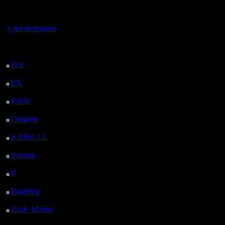
регистрацией
Вы гость здесь.
+ регистрация
Последний
посетитель:
Dar
: 26 Дней 15 ч. 38
м. назад
FX
: 98 Дней 23 ч. 10
м. назад
lesnik
: 132 Дней 1 ч.
28 м. назад
Oragorn
: 140 Дней 1
ч. 37 м. назад
KABuLLL
: 168 Дней
46 м. назад
starspro
: 192 Дней 12
ч. 20 м. назад
il
: 263 Дней 22 ч. 25
м. назад
Радибор
: 287 Дней 18
ч. 12 м. назад
Dark_Master
: 298
Дней 20 ч. 29 м. назад