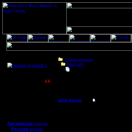
Скачать игру
бесплатно
Список форумов
WarCraft II
WarCraft 2 COMBAT
Новые версии лаунчера
(Warcraft II BNE 2.02+)
Актуальная версия:
4.6
(февраль 2020)
Новые версии лаунчера
Совместимо с
Windows
Darth_Eternal
Новые версии лаун
XP/Vista/7/8/10
Батрак
Будут ли новые версии
Боевой релиз, ~
40 Мб
для игры по сети:
Регистрация:
Английская
версия
3.2.20
Русская
версия
Сообщений: 2