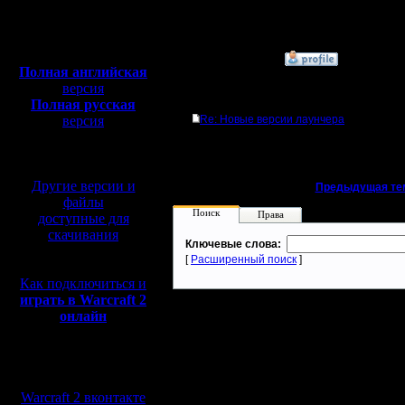
Откуда:
Полная версия, ~
450
Мб
с музыкой и видео:
»
28.5.23 02:14
Полная английская
версия
Ответов
Полная русская
версия
Re: Новые версии лаунчера
перевод от war2.ru на
базе перевода от СПК
Другие версии и
«
Предыдущая те
файлы
Поиск
Права
доступные для
скачивания
Ключевые слова:
[
Расширенный поиск
]
Как подключиться и
играть в Warcraft 2
онлайн
Мы в социальных
сетях:
Warcraft 2 вконтакте