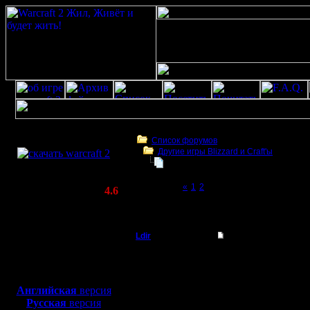
Скачать игру
бесплатно
Список форумов
Другие игры Blizzard и Craft'ы
WarCraft 2 COMBAT
Warcraft 2000
(Warcraft II BNE 2.02+)
Page 3 of 3
«
1
2
[3]
Актуальная версия:
4.6
(февраль 2020)
Warcraft 2000
Совместимо с
Windows
Ldir
Warcraft 2000
XP/Vista/7/8/10
Админ
Видел я эту штука. Вр
Боевой релиз, ~
40 Мб
Тока я так не понял м
для игры по сети:
Регистрация:
--
Английская
версия
25.2.05
Warcraft 2 Forever!
Русская
версия
Сообщений: 1017