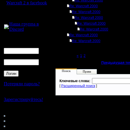
Re: Warcraft 2000
Warcraft 2 в facebook
Re: Warcraft 2000
Re: Warcraft 2000
Для голосового
Re: Warcraft 2000
общения:
Наша группа в
Re: Warcraft 2000
Discord
Re: Warcraft 2000
Re: Warcraft 2000
Логин
Re: Warcraft 2000
Ник
Page 3 of 3
«
1
2
[3]
Пароль
«
Предыдущая те
Поиск
Права
Ключевые слова:
Потеряли пароль?
[
Расширенный поиск
]
Нет своего аккаунта?
Зарегистрируйтесь!
Кто на сайте
101: Гости
0: Пользователи
4121: Пользователи с