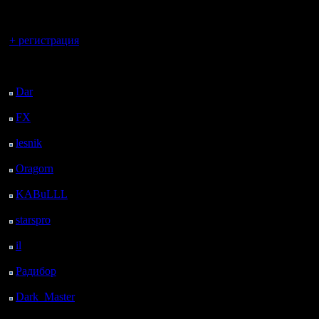
регистрацией
Вы гость здесь.
+ регистрация
Последний
посетитель:
Dar
: 26 Дней 12 ч. 21
м. назад
FX
: 98 Дней 19 ч. 52
м. назад
lesnik
: 131 Дней 22 ч.
10 м. назад
Oragorn
: 139 Дней 22
ч. 20 м. назад
KABuLLL
: 167 Дней
21 ч. 29 м. назад
starspro
: 192 Дней 9 ч.
3 м. назад
il
: 263 Дней 19 ч. 8 м.
назад
Радибор
: 287 Дней 14
ч. 55 м. назад
Dark_Master
: 298
Дней 17 ч. 11 м. назад