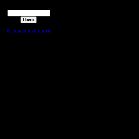
Поиск
Расширенный поиск
Warcraft 2 - скачать бесплатно русскую версию, warcraft 2 серве
- Генерация