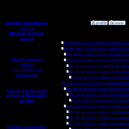
Откуда:
Н.Новгород
Полная версия, ~
450
Мб
с музыкой и видео:
Полная английская
»
28.2.05 13:32
версия
Полная русская
Ответов
версия
Re: Не уж-то кто-то ещё и в первый игр
перевод от war2.ru на
базе перевода от СПК
Re: Не уж-то кто-то ещё и в первый игр
Re: Не уж-то кто-то ещё и в первый и
Другие версии и
Re: Не уж-то кто-то ещё и в первый и
файлы
Re: Не уж-то кто-то ещё и в первый 
доступные для
Re: Не уж-то кто-то ещё и в первый 
скачивания
Re: Не уж-то кто-то ещё и в первы
Re: Не уж-то кто-то ещё и в первый игра
Re: Не уж-то кто-то ещё и в первый и
Как подключиться и
Re: Не уж-то кто-то ещё и в первый 
играть в Warcraft 2
онлайн
Re: Не уж-то кто-то ещё и в первы
Re: Не уж-то кто-то ещё и в первый и
Re: Не уж-то кто-то ещё и в первый 
Мы в социальных
Re: Не уж-то кто-то ещё и в первый 
сетях:
Re: Не уж-то кто-то ещё и в первый 
Warcraft 2 вконтакте