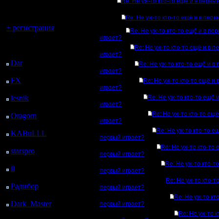
регистрацией
Re: Не уж-то кто-то ещё и в первы
Re: Не уж-то кто-то ещё и в перв
Вы гость здесь.
+ регистрация
Re: Не уж-то кто-то ещё и в пе
играет?
Последний
Re: Не уж-то кто-то ещё и в п
посетитель:
играет?
Dar
: 25 Дней 7 ч. 46
Re: Не уж-то кто-то ещё и в
м. назад
играет?
FX
: 97 Дней 15 ч. 18
Re: Не уж-то кто-то ещё и 
играет?
м. назад
lesnik
: 130 Дней 17 ч.
Re: Не уж-то кто-то ещё 
играет?
36 м. назад
Re: Не уж-то кто-то ещё
Oragorn
: 138 Дней 17
играет?
ч. 45 м. назад
Re: Не уж-то кто-то ещ
KABuLLL
: 166 Дней
первый играет?
16 ч. 54 м. назад
Re: Не уж-то кто-то 
starspro
: 191 Дней 4 ч.
первый играет?
28 м. назад
Re: Не уж-то кто-то
il
: 262 Дней 14 ч. 33
первый играет?
м. назад
Re: Не уж-то кто-т
Радибор
: 286 Дней 10
первый играет?
ч. 20 м. назад
Re: Не уж-то кт
Dark_Master
: 297
первый играет?
Дней 12 ч. 37 м. назад
Re: Не уж-то к