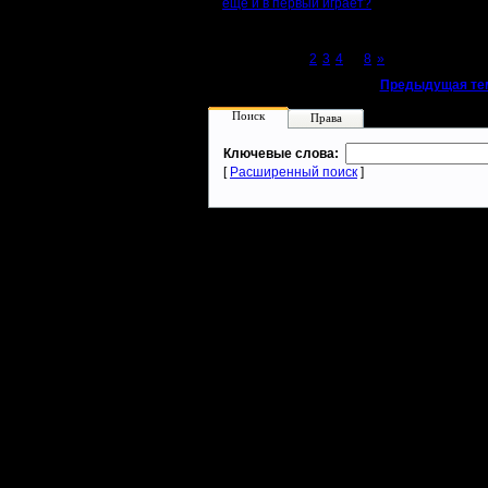
ещё и в первый играет?
Page 1 of 8
[1]
2
3
4
...
8
»
«
Предыдущая те
Поиск
Права
Ключевые слова:
[
Расширенный поиск
]
Warcraft 2 - скачать бесплатно русскую версию, warcraft 2 серве
- Генерация