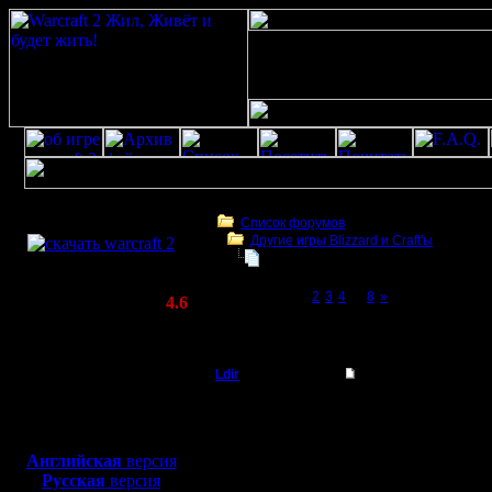
Скачать игру
бесплатно
Список форумов
Другие игры Blizzard и Craft'ы
WarCraft 2 COMBAT
Не уж-то кто-то ещё и в первый иг
(Warcraft II BNE 2.02+)
Page 1 of 8
[1]
2
3
4
...
8
»
Актуальная версия:
4.6
(февраль 2020)
Не уж-то кто-то ещё и в первый играет?
Совместимо с
Windows
Ldir
Не уж-то кто-то ещё
XP/Vista/7/8/10
Админ
Памятник ему поставии
Боевой релиз, ~
40 Мб
--
для игры по сети:
Регистрация:
Warcraft 2 Forever!
Английская
версия
25.2.05
Русская
версия
Сообщений: 1017