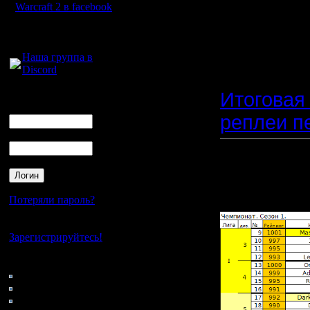
столь пр
Warcraft 2 в facebook
Leo5050 -
Для голосового
общения:
Наша группа в
Discord
Итоговая 
Логин
Ник
реплеи пе
Пароль
Прикреп
файл:
Потеряли пароль?
Нет своего аккаунта?
Зарегистрируйтесь!
Кто на сайте
42: Гости
0: Пользователи
4121: Пользователи с