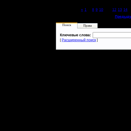
Page 11 of 27
«
1
...
8
9
10
[11]
12
13
14
..
«
Предыду
Поиск
Права
Ключевые слова:
[
Расширенный поиск
]
Warcraft 2 - скачать бесплатно русскую версию, warcraft 2 серве
- Генерация