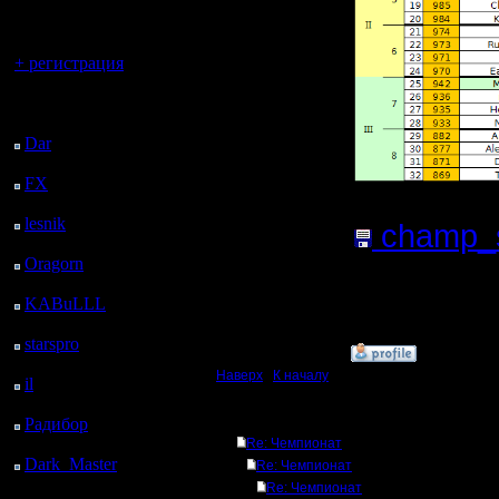
регистрацией
Вы гость здесь.
+ регистрация
Последний
посетитель:
Dar
: 26 Дней 12 ч. 27
м. назад
FX
: 98 Дней 19 ч. 59
м. назад
lesnik
: 131 Дней 22 ч.
champ_se
17 м. назад
Oragorn
: 139 Дней 22
(Размер 
ч. 26 м. назад
Нажатий:
KABuLLL
: 167 Дней
21 ч. 35 м. назад
starspro
: 192 Дней 9 ч.
»
1.7.17 05:59
9 м. назад
Наверх
|
К началу
il
: 263 Дней 19 ч. 15
м. назад
Ответов
Радибор
: 287 Дней 15
ч. 2 м. назад
Re: Чемпионат
Dark_Master
: 298
Re: Чемпионат
Дней 17 ч. 18 м. назад
Re: Чемпионат