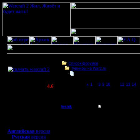
Скачать игру
бесплатно
Список форумов
Турниры на War2.ru
WarCraft 2 COMBAT
Чемпионат. Текущие результаты.
(Warcraft II BNE 2.02+)
Page 11 of 27
«
1
...
8
9
10
[11]
12
13
14
..
Актуальная версия:
4.6
(февраль 2020)
Чемпионат. Текущие результаты.
Совместимо с
Windows
lesnik
Re: Чемпионат
XP/Vista/7/8/10
Полубог
Итоги пер
Боевой релиз, ~
40 Мб
для игры по сети:
Регистрация:
Английская
версия
4.12.16
Русская
версия
Заработа
Сообщений: 448