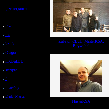
Вы гость здесь.
+ регистрация
Последний
посетитель:
Dar
: 24 Дней 21 ч. 9
м. назад
FX
: 97 Дней 4 ч. 41
м. назад
Zubator, CBuH, MasterKSA,
lesnik
: 130 Дней 6 ч.
Rogwolod
59 м. назад
Oragorn
: 138 Дней 7
ч. 8 м. назад
KABuLLL
: 166 Дней
6 ч. 17 м. назад
starspro
: 190 Дней 17
ч. 51 м. назад
il
: 262 Дней 3 ч. 57 м.
назад
Радибор
: 285 Дней 23
ч. 44 м. назад
Dark_Master
: 297
Дней 2 ч. назад
MasterKSA