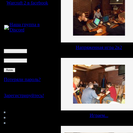
Warcraft 2 в facebook
Для голосового
общения:
Наша группа в
Discord
Логин
Ник
Напряженная игра 2в2
Пароль
Потеряли пароль?
Нет своего аккаунта?
Зарегистрируйтесь!
Кто на сайте
50: Гости
Играем...
0: Пользователи
4121: Пользователи с
регистрацией