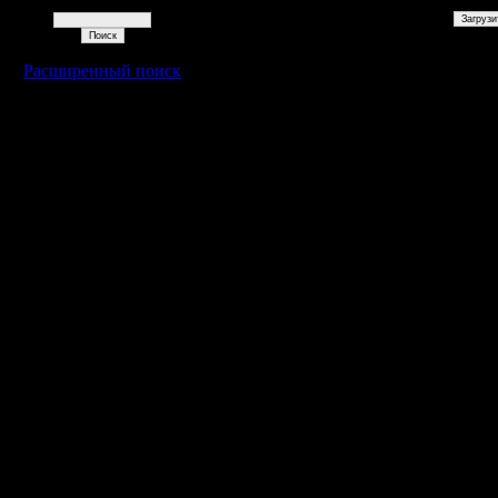
Поиск
Расширенный поиск
Warcraft 2 - скачать бесплатно русскую версию, warcraft 2 серве
- Генерация