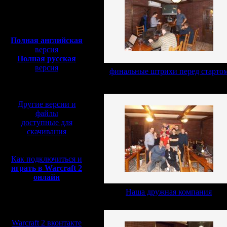
Полная версия, ~
450
Мб
с музыкой и видео:
Полная английская
версия
Полная русская
версия
финальные штрихи перед старто
перевод от war2.ru на
базе перевода от СПК
Другие версии и
файлы
доступные для
скачивания
Как подключиться и
играть в Warcraft 2
онлайн
Наша дружная компания
Мы в социальных
сетях:
Warcraft 2 вконтакте