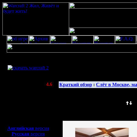
Скачать игру
бесплатно
Галерея изображенияwarcraft 2 скачать
WarCraft 2 COMBAT
(Warcraft II BNE 2.02+)
Актуальная версия:
4.6
Краткий обзор
:
Слёт в Москве, ма
(февраль 2020)
Совместимо с
Windows
Сортировать по: Название (
) Д
XP/Vista/7/8/10
Изображение сортиров
Боевой релиз, ~
40 Мб
для игры по сети:
Английская
версия
Русская
версия