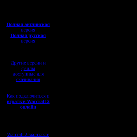
Откуда: Moscow
Проигрыш, оно всегда 
Полная версия, ~
450
А он даже не сказал кто
А я б ему памятник по
Мб
А он сказал кто он...
с музыкой и видео:
Лучше б не говорил...
Полная английская
Мне б легче было...
Сдох от руки товарищ
версия
бедный и растерянный
Полная русская
:(
версия
перевод от war2.ru на
Ну ты дал .....
базе перевода от СПК
Запомни никогда не во
Бухой Lion
Другие версии и
файлы
А ты когда-нибудь бы
доступные для
---=StomP=---
скачивания
Бываю но редко :)
Lion
Как подключиться и
4Stomp: Это был не он 
играть в Warcraft 2
PRIVET
онлайн
P.S.На самом деле нев
его Real name , если о
Мы в социальных
А я люблю знать ,кто ме
P.S. Правда когда узна
сетях:
enstein
Warcraft 2 вконтакте