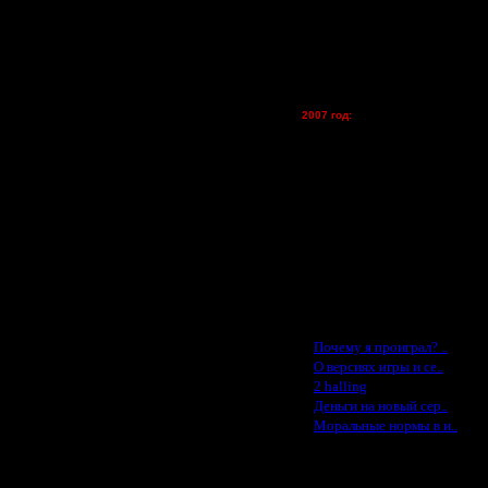
lesnik
Dar - (турниры)
Kagan - (турниры)
vova1 - (хостинг)
tolsty - (хостинг)
Oragorn - (хостинг)
2007 год:
Spbwar - $400
Jade -$100
MasterKsa - $60
Lisak -$52
Cocka - $50
Konstkl - $50
Ldir - $50
Gadzila - $20
Feature -$10
Последние статьи
·
Почему я проиграл? ..
·
О версиях игры и се..
·
2 halling
·
Деньги на новый сер..
·
Моральные нормы в и..