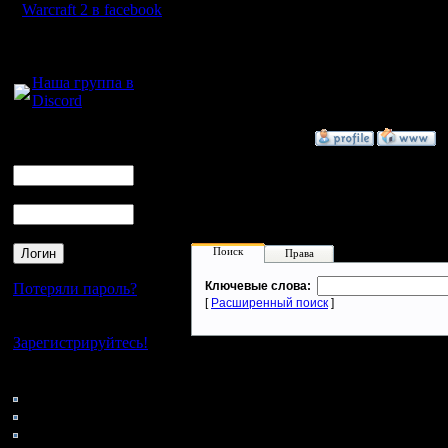
Warcraft 2 в facebook
ха-ха, энстейн, ты ме
Ruster
Для голосового
хе хе, а я радуюсь ког
общения:
Adam
Наша группа в
p.s. спасибо тебе Кост
Discord
истинный в варкрафте
Логин
»
30.11.07 23:23
Ник
Пароль
Поиск
Права
Ключевые слова:
Потеряли пароль?
[
Расширенный поиск
]
Нет своего аккаунта?
Зарегистрируйтесь!
Кто на сайте
109: Гости
0: Пользователи
4121: Пользователи с