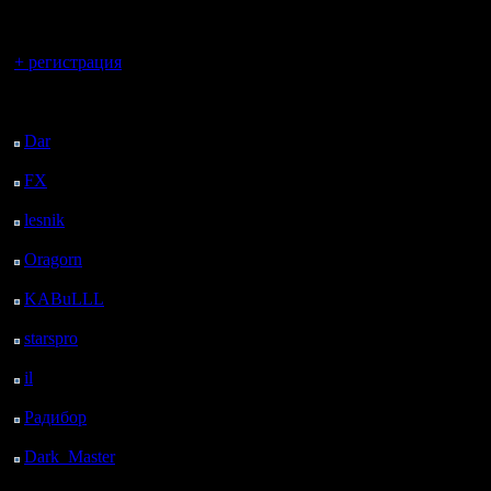
регистрацией
Вы гость здесь.
+ регистрация
Последний
посетитель:
Dar
: 24 Дней 23 ч. 43
м. назад
FX
: 97 Дней 7 ч. 15
м. назад
lesnik
: 130 Дней 9 ч.
33 м. назад
Oragorn
: 138 Дней 9
ч. 42 м. назад
KABuLLL
: 166 Дней
8 ч. 51 м. назад
starspro
: 190 Дней 20
ч. 25 м. назад
il
: 262 Дней 6 ч. 31 м.
назад
Радибор
: 286 Дней 2
ч. 18 м. назад
Dark_Master
: 297
Дней 4 ч. 34 м. назад