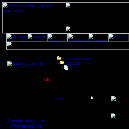
Скачать игру
бесплатно
Список форумов
История
WarCraft 2 COMBAT
Swamp: Ж:-(
(Warcraft II BNE 2.02+)
Актуальная версия:
4.6
(февраль 2020)
Swamp: Ж:-(
Совместимо с
Windows
Swamp: Ж
gimli
XP/Vista/7/8/10
Мастер
-=-=-=-=-=-=-=-=-=-=-=-
Боевой релиз, ~
40 Мб
Дата: Tue, 30 Mar 19
для игры по сети:
Тема: Re: Ж
Регистрация:
-=-=-=-=-=-=-=-=-=-=-=-
Английская
версия
13.6.05
Русская
версия
Сообщений: 477
Обидно, блин, аж до жу