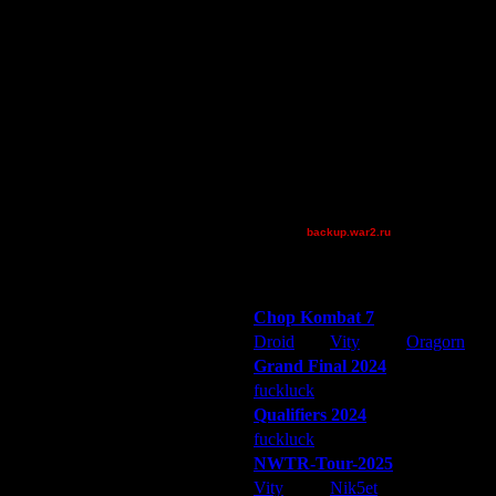
[TD]UN4
61
BadWolf
.
Becks
Остальные игроки
AA.GreenGoblin
He-Man
tyrus
backup.war2.ru
Остальные игроки
Победители турниров
Chop Kombat 7
Droid
Vity
Oragorn
Grand Final 2024
fuckluck
Extasey
ARMilitar
Qualifiers 2024
fuckluck
ARMilitar
Extasey
NWTR-Tour-2025
Vity
Nik5et
ARMilitar