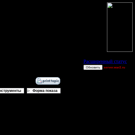
Статус Battle.Net
Расширенный статус
Обновить
server.war2.ru
gow ef~
Max.x.Overkill
polandbb
нструменты
Форма показа
_I_Undine
Victorcicea
gore comps
FalseWorld
comps
br
Theboy