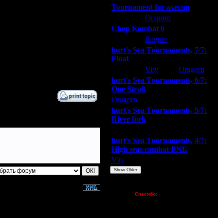
Tournament for axecup
ARMilitar
Oragorn
Extasey
Chop Kombat 6
hurt
Ragner
Extasey
hurt's Sea Tournaments, 7/7:
Final
Extasey
Vity
Oragorn
hurt's Sea Tournaments, 6/7:
One Strait
Oragorn
ARMilitar
Extasey
hurt's Sea Tournaments, 5/7:
River fork
Extasey
ARMilitar
Doooda
hurt's Sea Tournaments, 4/7:
High seas combat BNE
Vity
ARMilitar
None
Show Older
Пожертвования
Спасибо:
FX - $80 (домен)
Zelya - (турниры)